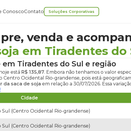
e Conosco
Contato
Soluções Corporativas
pre, venda e acompan
soja em Tiradentes do 
e em Tiradentes do Sul
e região
hoje
está
R$ 135,87
. Embora não tenhamos o valor especí
ão Centro Ocidental Rio-grandense, pois está geografic
r da saca de soja
em relação a 30/07/2026. Essa variaç
!
Cidade
o Sul (Centro Ocidental Rio-grandense)
o Sul (Centro Ocidental Rio-grandense)