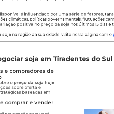
disponível
é influenciado por uma
série de fatores
, tan
es climáticas, políticas governamentais, flutuações cambi
ariação positiva
no
preço da soja
nos últimos 15 dias e
 soja
na região da sua cidade, visite nossa página com o
gociar soja em Tiradentes do Sul
s e compradores de
o
obre o
preço
da soja
hoje
ações sobre oferta e
stratégicas baseadas em
de comprar e vender