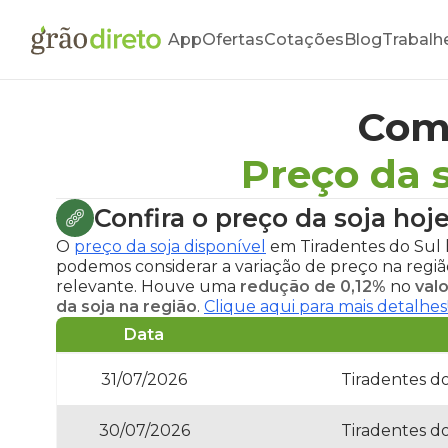
App
Ofertas
Cotações
Blog
Trabalh
Com
Preço da 
Confira o
preço da soja hoj
O
preço da soja disponível
em Tiradentes do Sul 
podemos considerar a variação de preço na regi
relevante. Houve uma
redução de 0,12%
no
valo
da soja na região
.
Clique aqui para mais detalhes
Data
31/07/2026
Tiradentes d
30/07/2026
Tiradentes d