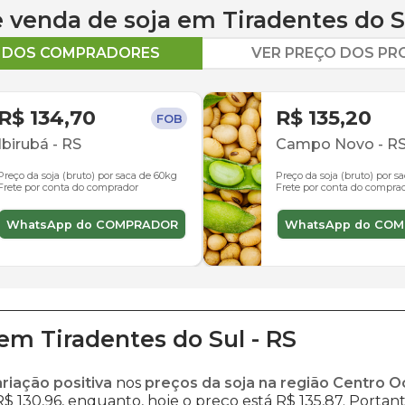
 e venda de
soja
em
Tiradentes do S
O DOS COMPRADORES
VER PREÇO DOS P
R$ 134,70
R$ 135,20
FOB
Ibirubá
-
RS
Campo Novo
-
R
Preço da soja (bruto) por saca de 60kg
Preço da soja (bruto) por s
Frete por conta do comprador
Frete por conta do compra
WhatsApp do COMPRADOR
WhatsApp do CO
em
Tiradentes do Sul
-
RS
ariação positiva
nos
preços da soja na região Centro O
$ 130,96, enquanto, hoje o preço está R$ 135,87. Portanto