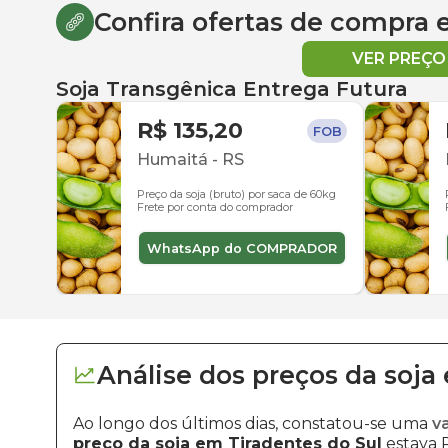
Confira ofertas de compra
VER PREÇ
Soja Transgênica Entrega Futura
R$ 135,20
FOB
Humaitá
-
RS
Preço da soja (bruto) por saca de 60kg
Frete por conta do comprador
WhatsApp do COMPRADOR
Análise dos
preços
da soja
Ao longo dos últimos dias, constatou-se uma
v
preço da soja em Tiradentes do Sul
estava R