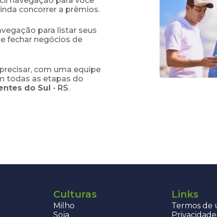
fácil navegação para você
ainda concorrer a prêmios.
navegação para listar seus
 e fechar negócios de
precisar, com uma equipe
em todas as etapas do
entes do Sul
-
RS
.
Culturas
Links
Milho
Termos de u
Soja
Privacidade