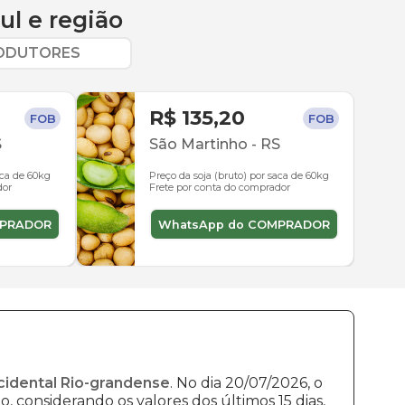
ul
e região
RODUTORES
R$ 135,20
FOB
FOB
S
São Martinho
-
RS
aca de 60kg
Preço da soja (bruto) por saca de 60kg
dor
Frete por conta do comprador
MPRADOR
WhatsApp do COMPRADOR
cidental Rio-grandense
. No dia 20/07/2026, o
, considerando os valores dos últimos 15 dias,