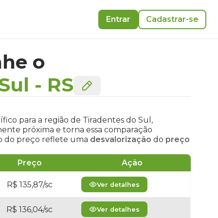
Entrar
Cadastrar-se
he o
Sul
-
RS
fico para a região de Tiradentes do Sul,
amente próxima e torna essa comparação
ão do preço reflete uma
desvalorização
do
preço
Preço
Ação
R$ 135,87/sc
Ver detalhes
R$ 136,04/sc
Ver detalhes