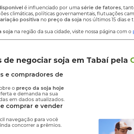
disponível
é influenciado por uma
série de fatores
, tan
es climáticas, políticas governamentais, flutuações cambi
ariação positiva
no
preço da soja
nos últimos 15 dias e
 soja
na região da sua cidade, visite nossa página com o
 de negociar soja em Tabaí
pela
s e compradores de
obre o
preço
da soja
hoje
oferta e demanda na sua
adas em dados atualizados.
de comprar e vender
fácil navegação para você
ainda concorrer a prêmios.