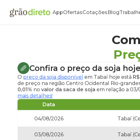
App
Ofertas
Cotações
Blog
Trabalh
Com
Pre
Confira o
preço da soja hoj
O
preço da soja disponível
em Tabaí hoje
está
R$
de preço na região Centro Ocidental Rio-grande
0,01%
no
valor da saca de soja
em relação a 03/0
mais detalhes!
Data
04/08/2026
Tabaí (C
03/08/2026
Tabaí (C