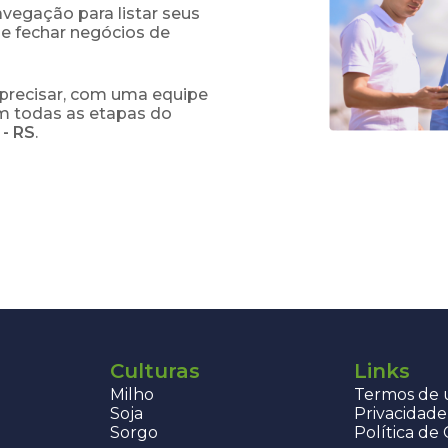
navegação para listar seus
 e fechar negócios de
precisar, com uma equipe
em todas as etapas do
-
RS
.
Culturas
Links
Milho
Termos de u
Soja
Privacidade
Sorgo
Política de