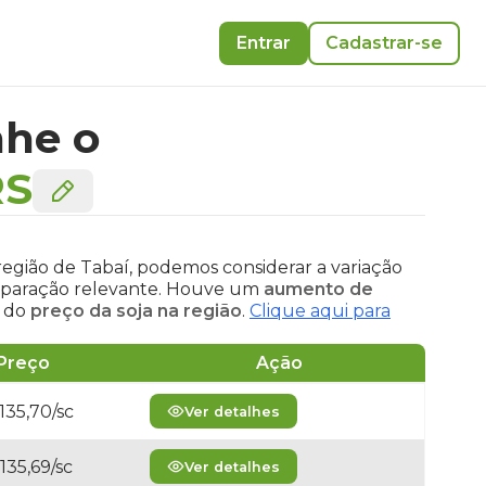
Entrar
Cadastrar-se
he o
RS
região de Tabaí, podemos considerar a variação
omparação relevante. Houve um
aumento de
do
preço da soja na região
.
Clique aqui para
Preço
Ação
135,70/sc
Ver detalhes
135,69/sc
Ver detalhes