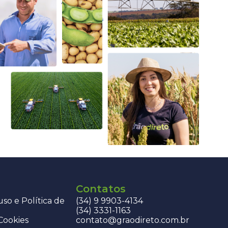
Contatos
so e Política de
(34) 9 9903-4134
(34) 3331-1163
 Cookies
contato@graodireto.com.br