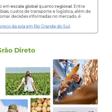
to em
escala global
quanto
regional
. Entre
ais, custos de transporte e logística, além de
 tomar decisões informadas no mercado, é
preço da soja em Rio Grande do Sul
.
Grão Direto