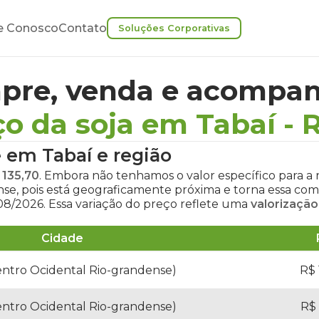
e Conosco
Contato
Soluções Corporativas
pre, venda e acompan
ço da soja em Tabaí
-
e em Tabaí
e região
 135,70
. Embora não tenhamos o valor específico para a 
nse, pois está geograficamente próxima e torna essa c
8/2026. Essa variação do preço reflete uma
valorização
Cidade
entro Ocidental Rio-grandense)
R$ 
entro Ocidental Rio-grandense)
R$ 