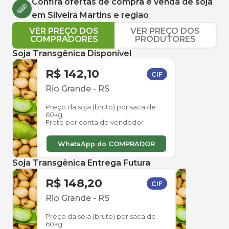
Confira ofertas de compra e venda de
soja
em
Silveira Martins
e região
VER PREÇO DOS
VER PREÇO DOS
COMPRADORES
PRODUTORES
Soja Transgênica Disponível
R$ 142,10
CIF
Rio Grande
-
RS
Preço da soja (bruto) por saca de
60kg
Frete por conta do vendedor
WhatsApp do COMPRADOR
Soja Transgênica Entrega Futura
R$ 148,20
R$ 
CIF
Rio Grande
-
RS
Rio 
Preço da soja (bruto) por saca de
Preço
60kg
60kg