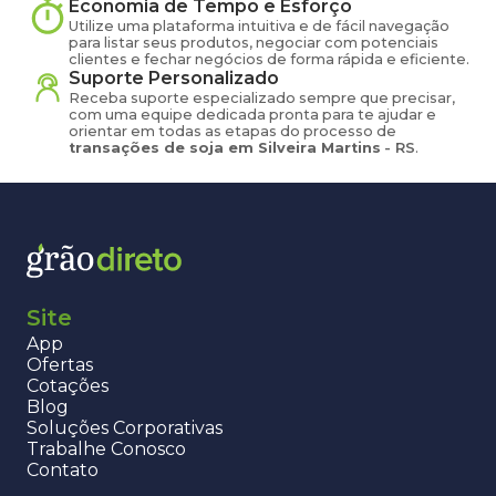
Economia de Tempo e Esforço
Utilize uma plataforma intuitiva e de fácil navegação
para listar seus produtos, negociar com potenciais
clientes e fechar negócios de forma rápida e eficiente.
Suporte Personalizado
Receba suporte especializado sempre que precisar,
com uma equipe dedicada pronta para te ajudar e
orientar em todas as etapas do processo de
transações de
soja
em
Silveira Martins
-
RS
.
Site
App
Ofertas
Cotações
Blog
Soluções Corporativas
Trabalhe Conosco
Contato