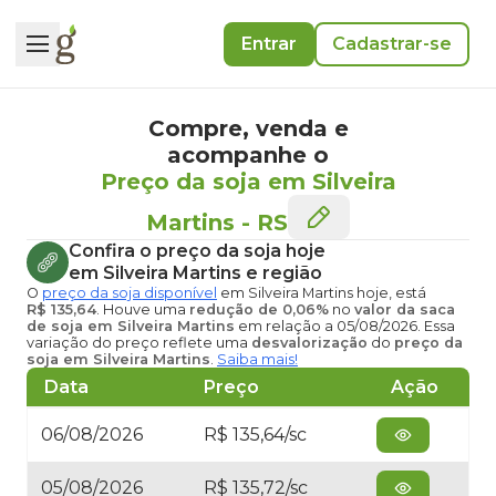
Entrar
Cadastrar-se
Compre, venda e
acompanhe o
Preço da soja em Silveira
Martins
-
RS
Confira o
preço da soja hoje
em Silveira Martins
e região
O
preço da soja disponível
em Silveira Martins hoje
, está
R$ 135,64
. Houve uma
redução de 0,06%
no
valor da saca
de soja em Silveira Martins
em relação a 05/08/2026. Essa
variação do preço reflete uma
desvalorização
do
preço da
soja em Silveira Martins
.
Saiba mais!
Data
Preço
Ação
06/08/2026
R$ 135,64/sc
05/08/2026
R$ 135,72/sc