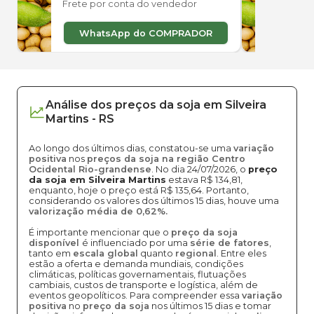
Frete por conta do vendedor
Frete
WhatsApp do COMPRADOR
W
Análise dos
preços
da soja
em
Silveira
Martins
-
RS
Ao longo dos últimos dias, constatou-se uma
variação
positiva
nos
preços da soja na região Centro
Ocidental Rio-grandense
. No dia 24/07/2026, o
preço
da soja em Silveira Martins
estava R$ 134,81,
enquanto, hoje o preço está R$ 135,64. Portanto,
considerando os valores dos últimos 15 dias, houve uma
valorização média de 0,62%.
É importante mencionar que o
preço da soja
disponível
é influenciado por uma
série de fatores
,
tanto em
escala global
quanto
regional
. Entre eles
estão a oferta e demanda mundiais, condições
climáticas, políticas governamentais, flutuações
cambiais, custos de transporte e logística, além de
eventos geopolíticos. Para compreender essa
variação
positiva
no
preço da soja
nos últimos 15 dias e tomar