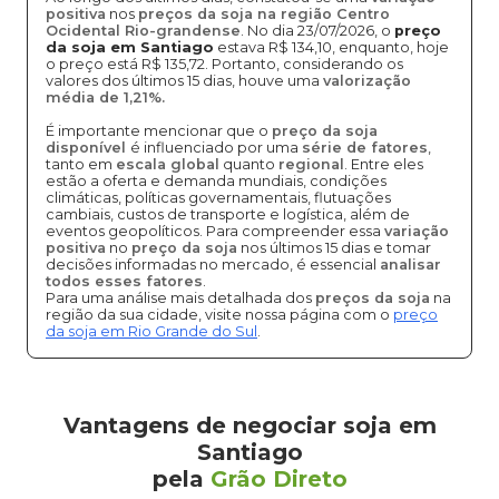
positiva
nos
preços da soja na região Centro
Ocidental Rio-grandense
. No dia 23/07/2026, o
preço
da soja em Santiago
estava R$ 134,10, enquanto, hoje
o preço está R$ 135,72. Portanto, considerando os
valores dos últimos 15 dias, houve uma
valorização
média de 1,21%.
É importante mencionar que o
preço da soja
disponível
é influenciado por uma
série de fatores
,
tanto em
escala global
quanto
regional
. Entre eles
estão a oferta e demanda mundiais, condições
climáticas, políticas governamentais, flutuações
cambiais, custos de transporte e logística, além de
eventos geopolíticos. Para compreender essa
variação
positiva
no
preço da soja
nos últimos 15 dias e tomar
decisões informadas no mercado, é essencial
analisar
todos esses fatores
.
Para uma análise mais detalhada dos
preços da soja
na
região da sua cidade, visite nossa página com o
preço
da soja em Rio Grande do Sul
.
Vantagens de negociar soja em
Santiago
pela
Grão Direto