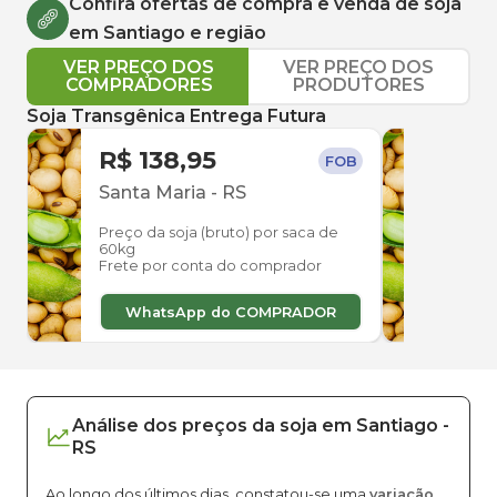
Confira ofertas de compra e venda de
soja
em
Santiago
e região
VER PREÇO DOS
VER PREÇO DOS
COMPRADORES
PRODUTORES
Soja Transgênica Entrega Futura
R$ 138,95
R$ 
FOB
Santa Maria
-
RS
Tupa
Preço da soja (bruto) por saca de
Preço
60kg
60kg
Frete por conta do comprador
Frete
WhatsApp do COMPRADOR
W
Análise dos
preços
da soja
em
Santiago
-
RS
Ao longo dos últimos dias, constatou-se uma
variação