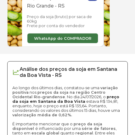
Rio Grande
-
RS
Rio 
Preço da soja (bruto) por saca de
Preço
60kg
60kg
Frete por conta do vendedor
Frete
WhatsApp do COMPRADOR
W
Análise dos
preços
da soja
em
Santana
da Boa Vista
-
RS
Ao longo dos últimos dias, constatou-se uma
variação
positiva
nos
preços da soja na região Centro
Ocidental Rio-grandense
. No dia 24/07/2026, o
preço
da soja em Santana da Boa Vista
estava R$ 134,81,
enquanto, hoje o preço está R$ 135,64. Portanto,
considerando os valores dos últimos 15 dias, houve uma
valorização média de 0,62%.
É importante mencionar que o
preço da soja
disponível
é influenciado por uma
série de fatores
,
tanto em
escala global
quanto
regional
. Entre eles