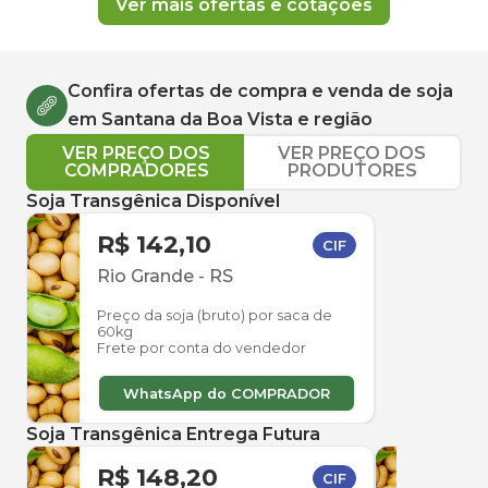
Ver mais ofertas e cotações
Confira ofertas de compra e venda de
soja
em
Santana da Boa Vista
e região
VER PREÇO DOS
VER PREÇO DOS
COMPRADORES
PRODUTORES
Soja Transgênica Disponível
R$ 142,10
CIF
Rio Grande
-
RS
Preço da soja (bruto) por saca de
60kg
Frete por conta do vendedor
WhatsApp do COMPRADOR
Soja Transgênica Entrega Futura
R$ 148,20
R$ 
CIF