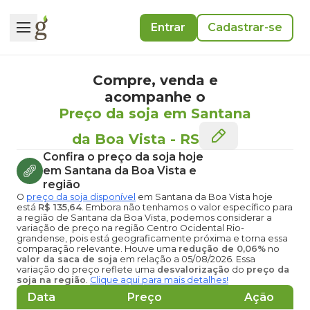
Entrar
Cadastrar-se
Compre, venda e
acompanhe o
Preço da soja em Santana
da Boa Vista
-
RS
Confira o
preço da soja hoje
em Santana da Boa Vista
e
região
O
preço da soja disponível
em Santana da Boa Vista hoje
está
R$ 135,64
. Embora não tenhamos o valor específico para
a região de Santana da Boa Vista, podemos considerar a
variação de preço na região Centro Ocidental Rio-
grandense, pois está geograficamente próxima e torna essa
comparação relevante. Houve uma
redução de 0,06%
no
valor da saca de soja
em relação a 05/08/2026. Essa
variação do preço reflete uma
desvalorização
do
preço da
soja na região
.
Clique aqui para mais detalhes!
Data
Preço
Ação