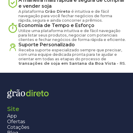
A maneira mais rápida e segura de comprar
e vender
soja
A plataforma
Grão Direto
é intuitiva e de fácil
navegação para você fechar negócios de forma
rápida, segura e ainda concorrer a prêmios.
Economia de Tempo e Esforço
Utilize uma plataforma intuitiva e de fácil navegação
para listar seus produtos, negociar com potenciais
clientes e fechar negócios de forma rápida e eficiente.
Suporte Personalizado
Receba suporte especializado sempre que precisar,
com uma equipe dedicada pronta para te ajudar e
orientar em todas as etapas do processo de
transações de
soja
em
Santana da Boa Vista
-
RS
.
Site
App
Ofertas
Cotações
Blog