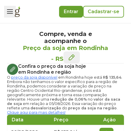
Entrar
Cadastrar-se
Compre, venda e
acompanhe o
Preço da soja em Rondinha
-
RS
Confira o
preço da soja hoje
em Rondinha
e região
O
preço da soja disponível
em Rondinha hoje
está
R$ 135,64
.
Embora não tenhamos o valor específico para a região de
Rondinha, podemos considerar a variação de preço na
região Centro Ocidental Rio-grandense, pois está
geograficamente próxima e torna essa comparação
relevante. Houve uma
redução de 0,06%
no
valor da saca
de soja
em relação a 05/08/2026. Essa variação do preço
reflete uma
desvalorização
do
preço da soja na região
.
Clique aqui para mais detalhes!
Data
Preço
Ação