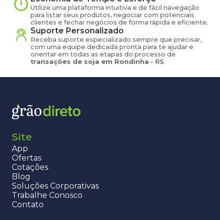
Utilize uma plataforma intuitiva e de fácil navegação
para listar seus produtos, negociar com potenciais
clientes e fechar negócios de forma rápida e eficiente.
Suporte Personalizado
Receba suporte especializado sempre que precisar,
com uma equipe dedicada pronta para te ajudar e
orientar em todas as etapas do processo de
transações de
soja
em
Rondinha
-
RS
.
Site
App
Ofertas
Cotações
Blog
Soluções Corporativas
Trabalhe Conosco
Contato