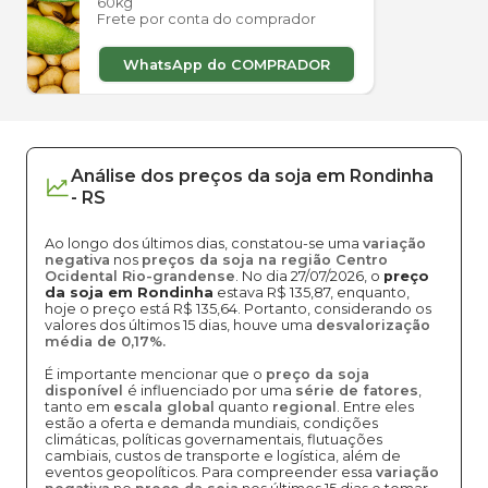
60kg
Frete por conta do comprador
WhatsApp do COMPRADOR
Análise dos
preços
da soja
em
Rondinha
-
RS
Ao longo dos últimos dias, constatou-se uma
variação
negativa
nos
preços da soja na região Centro
Ocidental Rio-grandense
. No dia 27/07/2026, o
preço
da soja em Rondinha
estava R$ 135,87, enquanto,
hoje o preço está R$ 135,64. Portanto, considerando os
valores dos últimos 15 dias, houve uma
desvalorização
média de 0,17%.
É importante mencionar que o
preço da soja
disponível
é influenciado por uma
série de fatores
,
tanto em
escala global
quanto
regional
. Entre eles
estão a oferta e demanda mundiais, condições
climáticas, políticas governamentais, flutuações
cambiais, custos de transporte e logística, além de
eventos geopolíticos. Para compreender essa
variação