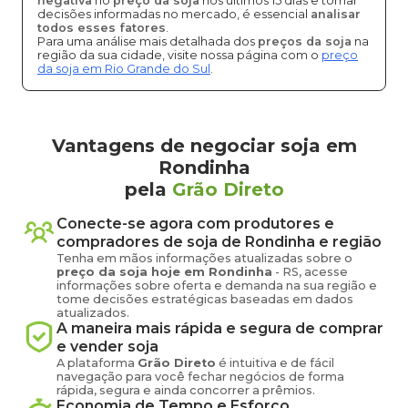
negativa
no
preço da soja
nos últimos 15 dias e tomar
decisões informadas no mercado, é essencial
analisar
todos esses fatores
.
Para uma análise mais detalhada dos
preços da soja
na
região da sua cidade, visite nossa página com o
preço
da soja em Rio Grande do Sul
.
Vantagens de negociar soja em
Rondinha
pela
Grão Direto
Conecte-se agora com produtores e
compradores de
soja
de
Rondinha
e região
Tenha em mãos informações atualizadas sobre o
preço
da soja
hoje em
Rondinha
-
RS
, acesse
informações sobre oferta e demanda na sua região e
tome decisões estratégicas baseadas em dados
atualizados.
A maneira mais rápida e segura de comprar
e vender
soja
A plataforma
Grão Direto
é intuitiva e de fácil
navegação para você fechar negócios de forma
rápida, segura e ainda concorrer a prêmios.
Economia de Tempo e Esforço