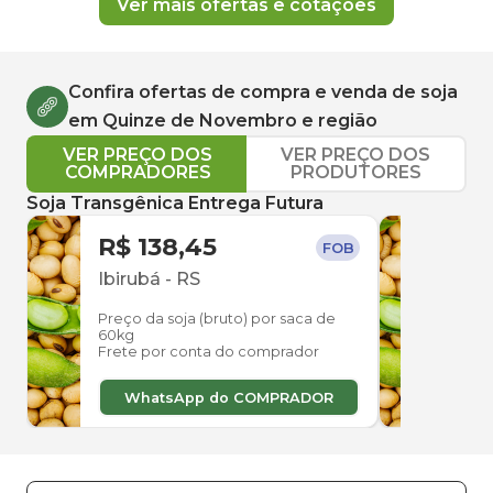
Ver mais ofertas e cotações
Confira ofertas de compra e venda de
soja
em
Quinze de Novembro
e região
VER PREÇO DOS
VER PREÇO DOS
COMPRADORES
PRODUTORES
Soja Transgênica Entrega Futura
R$ 138,45
R$ 
FOB
Ibirubá
-
RS
Cruz
Preço da soja (bruto) por saca de
Preço
60kg
60kg
Frete por conta do comprador
Frete
WhatsApp do COMPRADOR
W