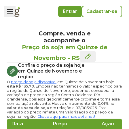
Entrar
Cadastrar-se
Compre, venda e
acompanhe o
Preço da soja em Quinze de
Novembro
-
RS
Confira o
preço da soja hoje
em Quinze de Novembro
e
região
O
preço da soja disponível
em Quinze de Novembro hoje
está
R$ 135,70
. Embora não tenhamos o valor específico para
a região de Quinze de Novembro, podemos considerar a
variação de preço na região Centro Ocidental Rio-
grandense, pois está geograficamente próxima e torna essa
comparação relevante. Houve um
aumento de 0,01%
no
valor da saca de soja
em relação a 03/08/2026. Essa
variação do preço reflete uma
valorização
do
preço da
soja na região
.
Clique aqui para mais detalhes!
Data
Preço
Ação