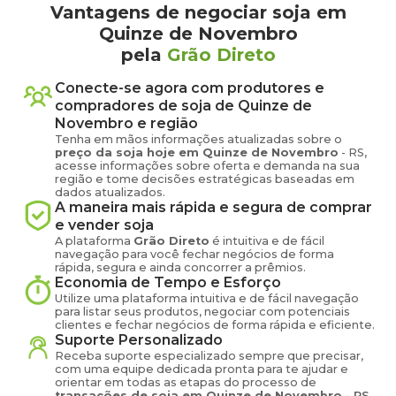
Vantagens de negociar soja em
Quinze de Novembro
pela
Grão Direto
Conecte-se agora com produtores e
compradores de
soja
de
Quinze de
Novembro
e região
Tenha em mãos informações atualizadas sobre o
preço
da soja
hoje em
Quinze de Novembro
-
RS
,
acesse informações sobre oferta e demanda na sua
região e tome decisões estratégicas baseadas em
dados atualizados.
A maneira mais rápida e segura de comprar
e vender
soja
A plataforma
Grão Direto
é intuitiva e de fácil
navegação para você fechar negócios de forma
rápida, segura e ainda concorrer a prêmios.
Economia de Tempo e Esforço
Utilize uma plataforma intuitiva e de fácil navegação
para listar seus produtos, negociar com potenciais
clientes e fechar negócios de forma rápida e eficiente.
Suporte Personalizado
Receba suporte especializado sempre que precisar,
com uma equipe dedicada pronta para te ajudar e
orientar em todas as etapas do processo de
transações de
soja
em
Quinze de Novembro
-
RS
.