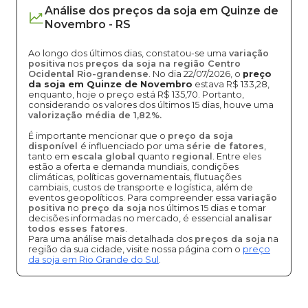
Análise dos
preços
da soja
em
Quinze de
Novembro
-
RS
Ao longo dos últimos dias, constatou-se uma
variação
positiva
nos
preços da soja na região Centro
Ocidental Rio-grandense
. No dia 22/07/2026, o
preço
da soja em Quinze de Novembro
estava R$ 133,28,
enquanto, hoje o preço está R$ 135,70. Portanto,
considerando os valores dos últimos 15 dias, houve uma
valorização média de 1,82%.
É importante mencionar que o
preço da soja
disponível
é influenciado por uma
série de fatores
,
tanto em
escala global
quanto
regional
. Entre eles
estão a oferta e demanda mundiais, condições
climáticas, políticas governamentais, flutuações
cambiais, custos de transporte e logística, além de
eventos geopolíticos. Para compreender essa
variação
positiva
no
preço da soja
nos últimos 15 dias e tomar
decisões informadas no mercado, é essencial
analisar
todos esses fatores
.
Para uma análise mais detalhada dos
preços da soja
na
região da sua cidade, visite nossa página com o
preço
da soja em Rio Grande do Sul
.