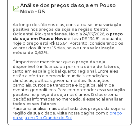
Análise dos
preços
da soja
em
Pouso
Novo
-
RS
Ao longo dos últimos dias, constatou-se uma
variação
positiva
nos
preços da soja na região Centro
Ocidental Rio-grandense
. No dia 24/07/2026, o
preço
da soja em Pouso Novo
estava R$ 134,81, enquanto,
hoje o preço está R$ 135,64. Portanto, considerando os
valores dos últimos 15 dias, houve uma
valorização
média de 0,62%.
É importante mencionar que o
preço da soja
disponível
é influenciado por uma
série de fatores
,
tanto em
escala global
quanto
regional
. Entre eles
estão a oferta e demanda mundiais, condições
climáticas, políticas governamentais, flutuações
cambiais, custos de transporte e logística, além de
eventos geopolíticos. Para compreender essa
variação
positiva
no
preço da soja
nos últimos 15 dias e tomar
decisões informadas no mercado, é essencial
analisar
todos esses fatores
.
Para uma análise mais detalhada dos
preços da soja
na
região da sua cidade, visite nossa página com o
preço
da soja em Rio Grande do Sul
.