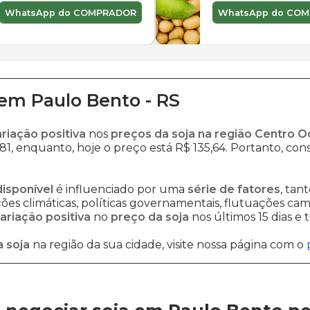
WhatsApp do COMPRADOR
WhatsApp do CO
em
Paulo Bento
-
RS
ariação positiva
nos
preços da soja na região Centro O
81, enquanto, hoje o preço está R$ 135,64. Portanto, cons
disponível
é influenciado por uma
série de fatores
, tan
es climáticas, políticas governamentais, flutuações cambi
ariação positiva
no
preço da soja
nos últimos 15 dias e
 soja
na região da sua cidade, visite nossa página com o