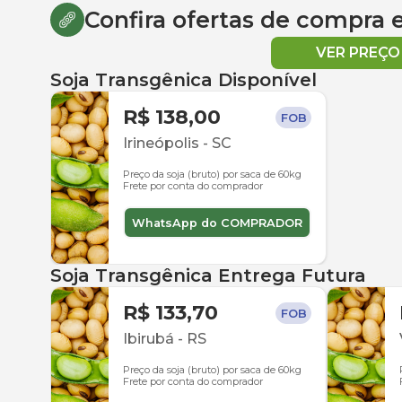
Confira ofertas de compra
VER PREÇ
Soja Transgênica Disponível
R$ 138,00
FOB
Irineópolis
-
SC
Preço da soja (bruto) por saca de 60kg
Frete por conta do comprador
WhatsApp do COMPRADOR
Soja Transgênica Entrega Futura
R$ 133,70
FOB
Ibirubá
-
RS
Preço da soja (bruto) por saca de 60kg
Frete por conta do comprador