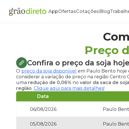
App
Ofertas
Cotações
Blog
Trabalh
Com
Preço d
Confira o
preço da soja hoj
O
preço da soja disponível
em Paulo Bento hoje
considerar a variação de preço na região Centro
uma
redução de 0,06%
no
valor da saca de soj
região
.
Clique aqui para mais detalhes!
Data
06/08/2026
Paulo Bent
05/08/2026
Paulo Bent