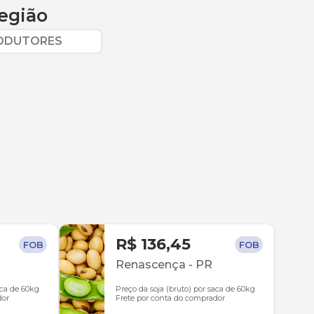
egião
RODUTORES
R$ 136,45
FOB
FOB
Renascença
-
PR
aca de 60kg
Preço da soja (bruto) por saca de 60kg
dor
Frete por conta do comprador