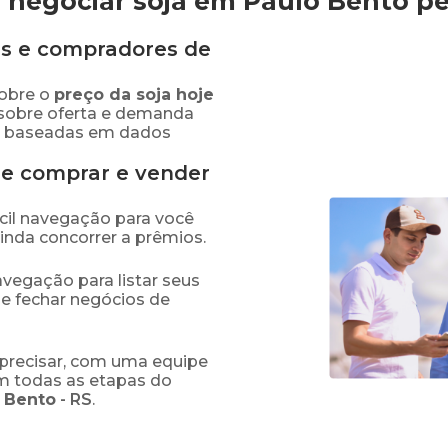
 negociar soja em Paulo Bento
pe
s e compradores de
obre o
preço
da soja
hoje
 sobre oferta e demanda
as baseadas em dados
de comprar e vender
fácil navegação para você
ainda concorrer a prêmios.
navegação para listar seus
 e fechar negócios de
precisar, com uma equipe
em todas as etapas do
 Bento
-
RS
.