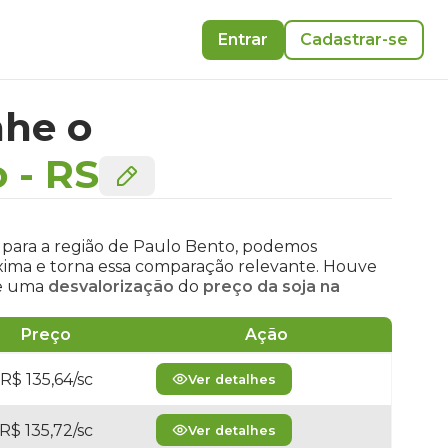
Entrar
Cadastrar-se
he o
o
-
RS
 para a região de Paulo Bento, podemos
óxima e torna essa comparação relevante. Houve
te uma
desvalorização
do
preço da soja na
Preço
Ação
R$ 135,64/sc
Ver detalhes
R$ 135,72/sc
Ver detalhes