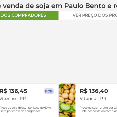
 e venda de
soja
em
Paulo Bento
e r
O DOS COMPRADORES
VER PREÇO DOS P
R$ 136,45
R$ 136,40
FOB
Vitorino
-
PR
Vitorino
-
PR
Preço da soja (bruto) por saca de 60kg
Preço da soja (bruto) por s
Frete por conta do comprador
Frete por conta do compra