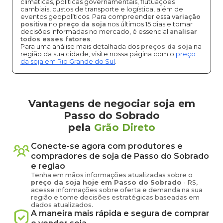
climáticas, políticas governamentais, flutuações
cambiais, custos de transporte e logística, além de
eventos geopolíticos. Para compreender essa
variação
positiva
no
preço da soja
nos últimos 15 dias e tomar
decisões informadas no mercado, é essencial
analisar
todos esses fatores
.
Para uma análise mais detalhada dos
preços da soja
na
região da sua cidade, visite nossa página com o
preço
da soja em Rio Grande do Sul
.
Vantagens de negociar soja em
Passo do Sobrado
pela
Grão Direto
Conecte-se agora com produtores e
compradores de
soja
de
Passo do Sobrado
e região
Tenha em mãos informações atualizadas sobre o
preço
da soja
hoje em
Passo do Sobrado
-
RS
,
acesse informações sobre oferta e demanda na sua
região e tome decisões estratégicas baseadas em
dados atualizados.
A maneira mais rápida e segura de comprar