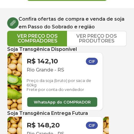
Confira ofertas de compra e venda de
soja
em
Passo do Sobrado
e região
VER PREÇO DOS
VER PREÇO DOS
COMPRADORES
PRODUTORES
Soja Transgênica Disponível
R$ 142,10
CIF
Rio Grande
-
RS
Preço da soja (bruto) por saca de
60kg
Frete por conta do vendedor
WhatsApp do COMPRADOR
Soja Transgênica Entrega Futura
R$ 148,20
R$ 
CIF
Rio Grande
-
RS
Rio 