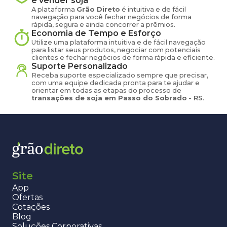
e vender
soja
A plataforma
Grão Direto
é intuitiva e de fácil
navegação para você fechar negócios de forma
rápida, segura e ainda concorrer a prêmios.
Economia de Tempo e Esforço
Utilize uma plataforma intuitiva e de fácil navegação
para listar seus produtos, negociar com potenciais
clientes e fechar negócios de forma rápida e eficiente.
Suporte Personalizado
Receba suporte especializado sempre que precisar,
com uma equipe dedicada pronta para te ajudar e
orientar em todas as etapas do processo de
transações de
soja
em
Passo do Sobrado
-
RS
.
Site
App
Ofertas
Cotações
Blog
Soluções Corporativas