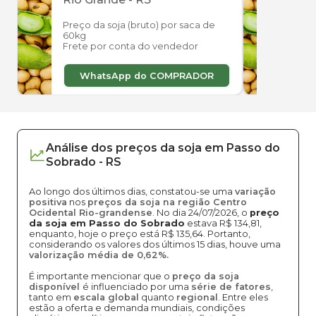
Preço da soja (bruto) por saca de
Preço
60kg
60kg
Frete por conta do vendedor
Frete
WhatsApp do COMPRADOR
W
Análise dos
preços
da soja
em
Passo do
Sobrado
-
RS
Ao longo dos últimos dias, constatou-se uma
variação
positiva
nos
preços da soja na região Centro
Ocidental Rio-grandense
. No dia 24/07/2026, o
preço
da soja em Passo do Sobrado
estava R$ 134,81,
enquanto, hoje o preço está R$ 135,64. Portanto,
considerando os valores dos últimos 15 dias, houve uma
valorização média de 0,62%.
É importante mencionar que o
preço da soja
disponível
é influenciado por uma
série de fatores
,
tanto em
escala global
quanto
regional
. Entre eles
estão a oferta e demanda mundiais, condições