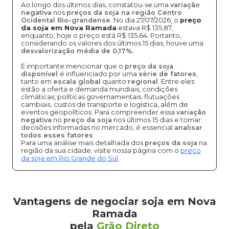
Ao longo dos últimos dias, constatou-se uma
variação
negativa
nos
preços da soja na região Centro
Ocidental Rio-grandense
. No dia 27/07/2026, o
preço
da soja em Nova Ramada
estava R$ 135,87,
enquanto, hoje o preço está R$ 135,64. Portanto,
considerando os valores dos últimos 15 dias, houve uma
desvalorização média de 0,17%.
É importante mencionar que o
preço da soja
disponível
é influenciado por uma
série de fatores
,
tanto em
escala global
quanto
regional
. Entre eles
estão a oferta e demanda mundiais, condições
climáticas, políticas governamentais, flutuações
cambiais, custos de transporte e logística, além de
eventos geopolíticos. Para compreender essa
variação
negativa
no
preço da soja
nos últimos 15 dias e tomar
decisões informadas no mercado, é essencial
analisar
todos esses fatores
.
Para uma análise mais detalhada dos
preços da soja
na
região da sua cidade, visite nossa página com o
preço
da soja em Rio Grande do Sul
.
Vantagens de negociar soja em Nova
Ramada
pela
Grão Direto