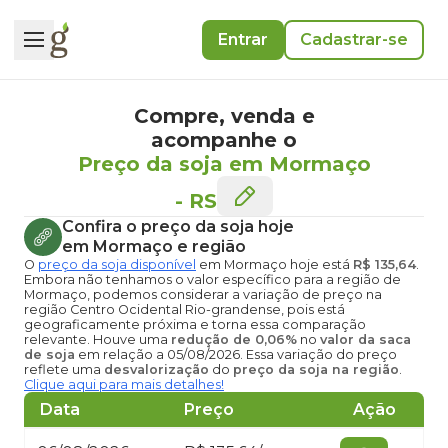
Entrar
Cadastrar-se
Compre, venda e
acompanhe o
Preço da soja em Mormaço
-
RS
Confira o
preço da soja hoje
em Mormaço
e região
O
preço da soja disponível
em Mormaço hoje
está
R$ 135,64
.
Embora não tenhamos o valor específico para a região de
Mormaço, podemos considerar a variação de preço na
região Centro Ocidental Rio-grandense, pois está
geograficamente próxima e torna essa comparação
relevante. Houve uma
redução de 0,06%
no
valor da saca
de soja
em relação a 05/08/2026. Essa variação do preço
reflete uma
desvalorização
do
preço da soja na região
.
Clique aqui para mais detalhes!
Data
Preço
Ação