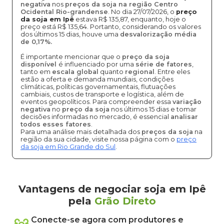
negativa
nos
preços da soja na região Centro
Ocidental Rio-grandense
. No dia 27/07/2026, o
preço
da soja em Ipê
estava R$ 135,87, enquanto, hoje o
preço está R$ 135,64. Portanto, considerando os valores
dos últimos 15 dias, houve uma
desvalorização média
de 0,17%.
É importante mencionar que o
preço da soja
disponível
é influenciado por uma
série de fatores
,
tanto em
escala global
quanto
regional
. Entre eles
estão a oferta e demanda mundiais, condições
climáticas, políticas governamentais, flutuações
cambiais, custos de transporte e logística, além de
eventos geopolíticos. Para compreender essa
variação
negativa
no
preço da soja
nos últimos 15 dias e tomar
decisões informadas no mercado, é essencial
analisar
todos esses fatores
.
Para uma análise mais detalhada dos
preços da soja
na
região da sua cidade, visite nossa página com o
preço
da soja em Rio Grande do Sul
.
Vantagens de negociar soja em Ipê
pela
Grão Direto
Conecte-se agora com produtores e