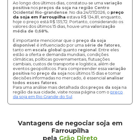
Ao longo dos últimos dias, constatou-se uma
variação
positiva
nos
preços da soja na região Centro
Ocidental Rio-grandense
. No dia 24/07/2026, o
preço
da soja em Farroupilha
estava R$ 134,81, enquanto,
hoje o preço está R$ 135,72. Portanto, considerando os
valores dos últimos 15 dias, houve uma
valorização
média de 0,68%.
É importante mencionar que o
preço da soja
disponível
é influenciado por uma
série de fatores
,
tanto em
escala global
quanto
regional
. Entre eles
estão a oferta e demanda mundiais, condições
climáticas, políticas governamentais, flutuações
cambiais, custos de transporte e logística, além de
eventos geopolíticos. Para compreender essa
variação
positiva
no
preço da soja
nos últimos 15 dias e tomar
decisões informadas no mercado, é essencial
analisar
todos esses fatores
.
Para uma análise mais detalhada dos
preços da soja
na
região da sua cidade, visite nossa página com o
preço
da soja em Rio Grande do Sul
.
Vantagens de negociar soja em
Farroupilha
pela
Grão Direto