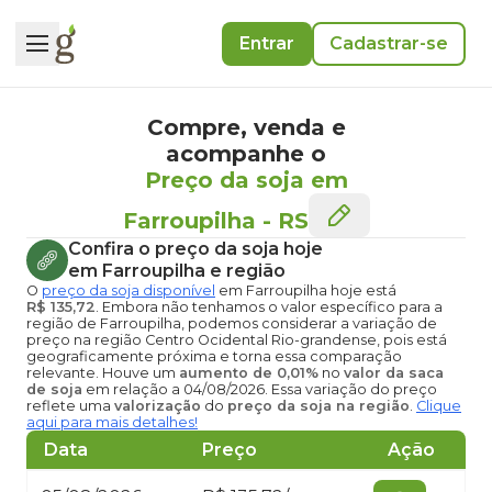
Entrar
Cadastrar-se
Compre, venda e
acompanhe o
Preço da soja em
Farroupilha
-
RS
Confira o
preço da soja hoje
em Farroupilha
e região
O
preço da soja disponível
em Farroupilha hoje
está
R$ 135,72
. Embora não tenhamos o valor específico para a
região de Farroupilha, podemos considerar a variação de
preço na região Centro Ocidental Rio-grandense, pois está
geograficamente próxima e torna essa comparação
relevante. Houve um
aumento de 0,01%
no
valor da saca
de soja
em relação a 04/08/2026. Essa variação do preço
reflete uma
valorização
do
preço da soja na região
.
Clique
aqui para mais detalhes!
Data
Preço
Ação