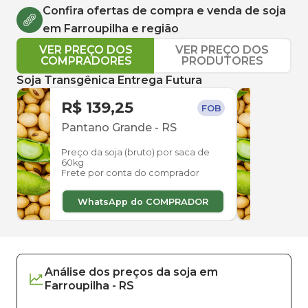
Confira ofertas de compra e venda de
soja
em
Farroupilha
e região
VER PREÇO DOS
VER PREÇO DOS
COMPRADORES
PRODUTORES
Soja Transgênica Entrega Futura
R$ 139,25
R$ 
FOB
Pantano Grande
-
RS
Pelo
Preço da soja (bruto) por saca de
Preço
60kg
60kg
Frete por conta do comprador
Frete
WhatsApp do COMPRADOR
W
Análise dos
preços
da soja
em
Farroupilha
-
RS