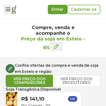
Entrar
Cadastrar-se
Compre, venda e
acompanhe o
Preço da soja em Esteio
-
RS
Confira ofertas de compra e venda de
soja
em
Esteio
e região
VER PREÇO DOS
VER PREÇO DOS
COMPRADORES
PRODUTORES
Soja Transgênica Disponível
R$ 141,10
CIF
Rio Grande
-
RS