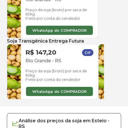
Preço da soja (bruto) por saca de
60kg
Frete por conta do vendedor
WhatsApp do COMPRADOR
Soja Transgênica Entrega Futura
R$ 147,20
R$ 
CIF
Rio Grande
-
RS
Rio 
Preço da soja (bruto) por saca de
Preço
60kg
60kg
Frete por conta do vendedor
Frete
WhatsApp do COMPRADOR
W
Análise dos
preços
da soja
em
Esteio
-
RS