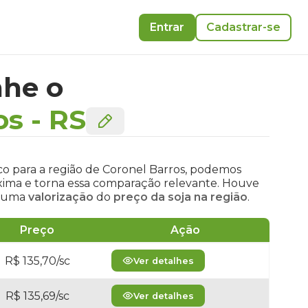
Entrar
Cadastrar-se
he o
os
-
RS
co para a região de Coronel Barros, podemos
óxima e torna essa comparação relevante. Houve
e uma
valorização
do
preço da soja na região
.
Preço
Ação
R$ 135,70/sc
Ver detalhes
R$ 135,69/sc
Ver detalhes