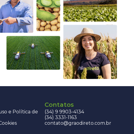
Contatos
so e Política de
(34) 9 9903-4134
(34) 3331-1163
 Cookies
contato@graodireto.com.br