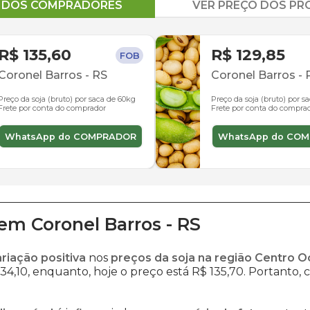
O DOS COMPRADORES
VER PREÇO DOS P
R$ 135,60
R$ 129,85
FOB
Coronel Barros
-
RS
Coronel Barros
-
Preço da soja (bruto) por saca de 60kg
Preço da soja (bruto) por s
Frete por conta do comprador
Frete por conta do compra
WhatsApp do COMPRADOR
WhatsApp do CO
em
Coronel Barros
-
RS
ariação positiva
nos
preços da soja na região Centro O
34,10, enquanto, hoje o preço está R$ 135,70. Portanto, c