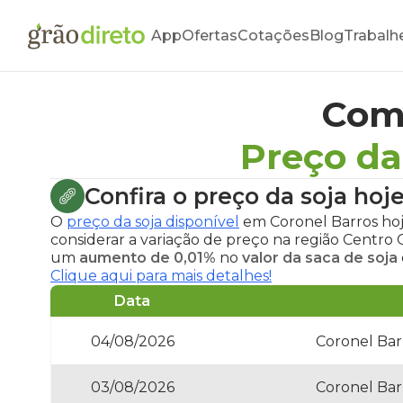
App
Ofertas
Cotações
Blog
Trabalh
Com
Preço da
Confira o
preço da soja hoj
O
preço da soja disponível
em Coronel Barros ho
considerar a variação de preço na região Centro
um
aumento de 0,01%
no
valor da saca de soja
Clique aqui para mais detalhes!
Data
04/08/2026
Coronel Bar
03/08/2026
Coronel Bar