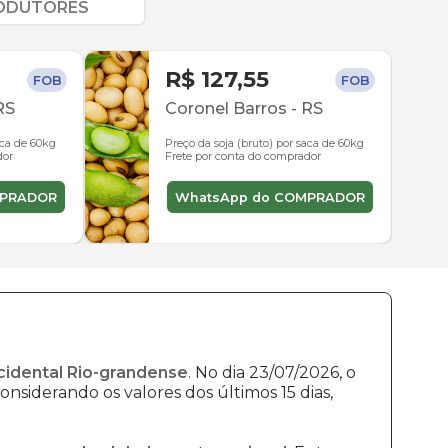
RODUTORES
R$ 127,55
FOB
FOB
RS
Coronel Barros
-
RS
aca de 60kg
Preço da soja (bruto) por saca de 60kg
dor
Frete por conta do comprador
MPRADOR
WhatsApp do COMPRADOR
cidental Rio-grandense
. No dia 23/07/2026, o
onsiderando os valores dos últimos 15 dias,