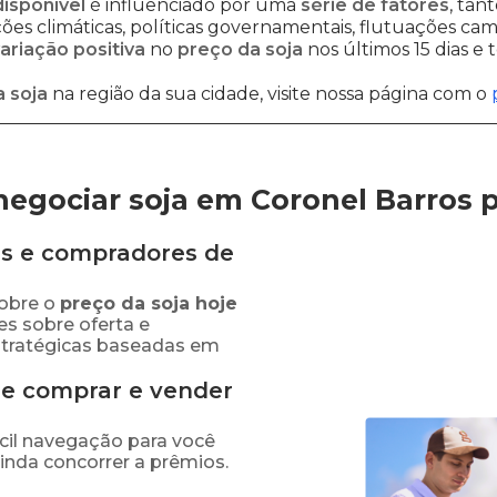
disponível
é influenciado por uma
série de fatores
, tan
es climáticas, políticas governamentais, flutuações cambi
ariação positiva
no
preço da soja
nos últimos 15 dias e
 soja
na região da sua cidade, visite nossa página com o
egociar soja em Coronel Barros
s e compradores de
obre o
preço
da soja
hoje
es sobre oferta e
stratégicas baseadas em
de comprar e vender
fácil navegação para você
ainda concorrer a prêmios.