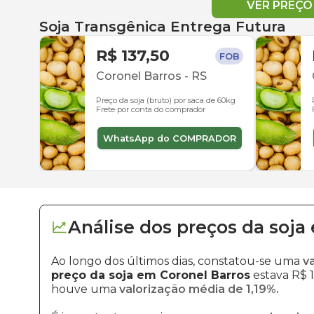
VER PREÇ
Soja Transgênica Entrega Futura
R$ 137,50
FOB
Coronel Barros
-
RS
Preço da soja (bruto) por saca de 60kg
Frete por conta do comprador
WhatsApp do COMPRADOR
Análise dos
preços
da soja
Ao longo dos últimos dias, constatou-se uma
v
preço da soja em Coronel Barros
estava R$ 1
houve uma
valorização média de 1,19%.