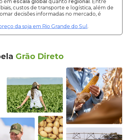
to em
escala global
quanto
regional
. Entre
ais, custos de transporte e logística, além de
 tomar decisões informadas no mercado, é
preço da soja em Rio Grande do Sul
.
pela
Grão Direto