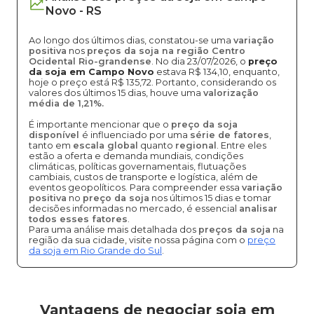
Novo
-
RS
Ao longo dos últimos dias, constatou-se uma
variação
positiva
nos
preços da soja na região Centro
Ocidental Rio-grandense
. No dia 23/07/2026, o
preço
da soja em Campo Novo
estava R$ 134,10, enquanto,
hoje o preço está R$ 135,72. Portanto, considerando os
valores dos últimos 15 dias, houve uma
valorização
média de 1,21%.
É importante mencionar que o
preço da soja
disponível
é influenciado por uma
série de fatores
,
tanto em
escala global
quanto
regional
. Entre eles
estão a oferta e demanda mundiais, condições
climáticas, políticas governamentais, flutuações
cambiais, custos de transporte e logística, além de
eventos geopolíticos. Para compreender essa
variação
positiva
no
preço da soja
nos últimos 15 dias e tomar
decisões informadas no mercado, é essencial
analisar
todos esses fatores
.
Para uma análise mais detalhada dos
preços da soja
na
região da sua cidade, visite nossa página com o
preço
da soja em Rio Grande do Sul
.
Vantagens de negociar soja em