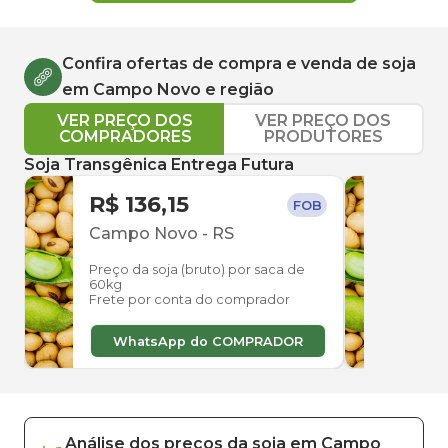
Confira ofertas de compra e venda de
soja
em
Campo Novo
e região
VER PREÇO DOS
VER PREÇO DOS
COMPRADORES
PRODUTORES
Soja Transgênica Entrega Futura
R$ 136,15
R$ 
FOB
Campo Novo
-
RS
Cam
Preço da soja (bruto) por saca de
Preço
60kg
60kg
Frete por conta do comprador
Frete
WhatsApp do COMPRADOR
W
Análise dos
preços
da soja
em
Campo