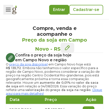
Entrar
Cadastrar-se
Compre, venda e
acompanhe o
Preço da soja em Campo
Novo
-
RS
Confira o
preço da soja hoje
em Campo Novo
e região
O
preço da soja disponível
em Campo Novo hoje
está
R$ 135,72
. Embora não tenhamos o valor específico para a
região de Campo Novo, podemos considerar a variação de
preço na região Centro Ocidental Rio-grandense, pois está
geograficamente próxima e torna essa comparação
relevante. Houve um
aumento de 0,01%
no
valor da saca
de soja
em relação a 04/08/2026. Essa variação do preço
reflete uma
valorização
do
preço da soja na região
.
Clique
aqui para mais detalhes!
Data
Preço
Ação