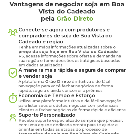
Vantagens de negociar soja em Boa
Vista do Cadeado
pela
Grão Direto
Conecte-se agora com produtores e
compradores de
soja
de
Boa Vista do
Cadeado
e região
Tenha em mãos informações atualizadas sobre o
preço
da soja
hoje em
Boa Vista do Cadeado
-
RS
, acesse informações sobre oferta e demanda na
sua região e tome decisões estratégicas baseadas
em dados atualizados.
A maneira mais rápida e segura de comprar
e vender
soja
A plataforma
Grão Direto
é intuitiva e de fácil
navegação para você fechar negócios de forma
rápida, segura e ainda concorrer a prêmios.
Economia de Tempo e Esforço
Utilize uma plataforma intuitiva e de fácil navegação
para listar seus produtos, negociar com potenciais
clientes e fechar negócios de forma rápida e eficiente.
Suporte Personalizado
Receba suporte especializado sempre que precisar,
com uma equipe dedicada pronta para te ajudar e
orientar em todas as etapas do processo de
transações de
soja
em
Boa Vista do Cadeado
-