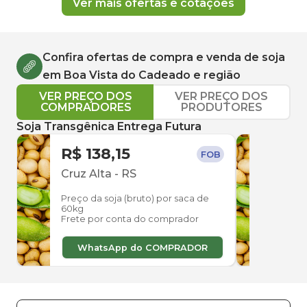
Ver mais ofertas e cotações
Confira ofertas de compra e venda de
soja
em
Boa Vista do Cadeado
e região
VER PREÇO DOS
VER PREÇO DOS
COMPRADORES
PRODUTORES
Soja Transgênica Entrega Futura
R$ 138,15
R$ 
FOB
Cruz Alta
-
RS
Ibir
Preço da soja (bruto) por saca de
Preço
60kg
60kg
Frete por conta do comprador
Frete
WhatsApp do COMPRADOR
W