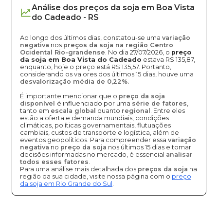
Análise dos
preços
da soja
em
Boa Vista
do Cadeado
-
RS
Ao longo dos últimos dias, constatou-se uma
variação
negativa
nos
preços da soja na região Centro
Ocidental Rio-grandense
. No dia 27/07/2026, o
preço
da soja em Boa Vista do Cadeado
estava R$ 135,87,
enquanto, hoje o preço está R$ 135,57. Portanto,
considerando os valores dos últimos 15 dias, houve uma
desvalorização média de 0,22%.
É importante mencionar que o
preço da soja
disponível
é influenciado por uma
série de fatores
,
tanto em
escala global
quanto
regional
. Entre eles
estão a oferta e demanda mundiais, condições
climáticas, políticas governamentais, flutuações
cambiais, custos de transporte e logística, além de
eventos geopolíticos. Para compreender essa
variação
negativa
no
preço da soja
nos últimos 15 dias e tomar
decisões informadas no mercado, é essencial
analisar
todos esses fatores
.
Para uma análise mais detalhada dos
preços da soja
na
região da sua cidade, visite nossa página com o
preço
da soja em Rio Grande do Sul
.