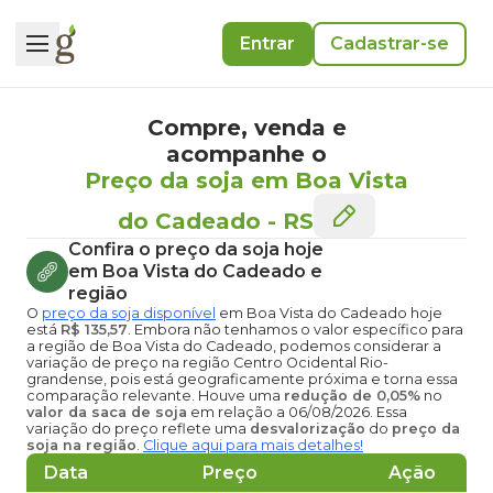
Entrar
Cadastrar-se
Compre, venda e
acompanhe o
Preço da soja em Boa Vista
do Cadeado
-
RS
Confira o
preço da soja hoje
em Boa Vista do Cadeado
e
região
O
preço da soja disponível
em Boa Vista do Cadeado hoje
está
R$ 135,57
. Embora não tenhamos o valor específico para
a região de Boa Vista do Cadeado, podemos considerar a
variação de preço na região Centro Ocidental Rio-
grandense, pois está geograficamente próxima e torna essa
comparação relevante. Houve uma
redução de 0,05%
no
valor da saca de soja
em relação a 06/08/2026. Essa
variação do preço reflete uma
desvalorização
do
preço da
soja na região
.
Clique aqui para mais detalhes!
Data
Preço
Ação