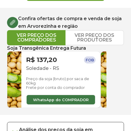
Confira ofertas de compra e venda de
soja
em
Arvorezinha
e região
VER PREÇO DOS
VER PREÇO DOS
COMPRADORES
PRODUTORES
Soja Transgênica Entrega Futura
R$ 137,20
R$ 
FOB
Soledade
-
RS
Ibir
Preço da soja (bruto) por saca de
Preço
60kg
60kg
Frete por conta do comprador
Frete
WhatsApp do COMPRADOR
W
Análise dos
preços
da soja
em