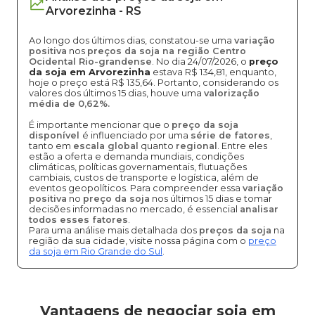
Arvorezinha
-
RS
Ao longo dos últimos dias, constatou-se uma
variação
positiva
nos
preços da soja na região Centro
Ocidental Rio-grandense
. No dia 24/07/2026, o
preço
da soja em Arvorezinha
estava R$ 134,81, enquanto,
hoje o preço está R$ 135,64. Portanto, considerando os
valores dos últimos 15 dias, houve uma
valorização
média de 0,62%.
É importante mencionar que o
preço da soja
disponível
é influenciado por uma
série de fatores
,
tanto em
escala global
quanto
regional
. Entre eles
estão a oferta e demanda mundiais, condições
climáticas, políticas governamentais, flutuações
cambiais, custos de transporte e logística, além de
eventos geopolíticos. Para compreender essa
variação
positiva
no
preço da soja
nos últimos 15 dias e tomar
decisões informadas no mercado, é essencial
analisar
todos esses fatores
.
Para uma análise mais detalhada dos
preços da soja
na
região da sua cidade, visite nossa página com o
preço
da soja em Rio Grande do Sul
.
Vantagens de negociar soja em