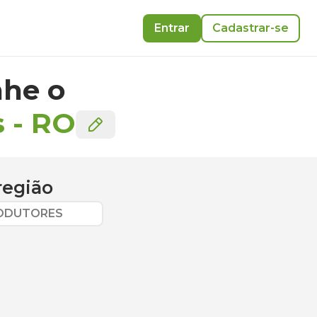
Entrar
Cadastrar-se
he o
s
-
RO
região
RODUTORES