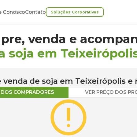
e Conosco
Contato
Soluções Corporativas
pre, venda e acompan
a soja em Teixeirópoli
 e venda de
soja
em
Teixeirópolis
e 
O DOS COMPRADORES
VER PREÇO DOS P