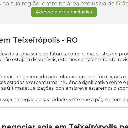
na sua região, entre na área exclusiva da
Grão
Acesse a área exclusiva
em
Teixeirópolis
-
RO
devido a uma série de fatores, como clima, custos de
s
não estejam disponíveis, estamos constantemente revi
impacto no mercado agrícola, explore as informações ma
sses estados exercem uma influência significativa sobre o
s últimas atualizações, pois em breve estaremos disponi
 soja
na região da sua cidade, visite nossa página com o
negociar soja em Teixeirópolis
p