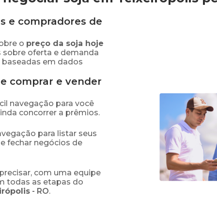
s e compradores de
obre o
preço
da soja
hoje
s sobre oferta e demanda
as baseadas em dados
de comprar e vender
fácil navegação para você
ainda concorrer a prêmios.
navegação para listar seus
 e fechar negócios de
precisar, com uma equipe
em todas as etapas do
irópolis
-
RO
.