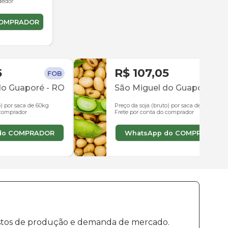
dedor
COMPRADOR
5
R$ 107,05
FOB
FO
do Guaporé
-
RO
São Miguel do Guaporé
-
R
o) por saca de 60kg
Preço da soja (bruto) por saca de 60kg
 comprador
Frete por conta do comprador
do COMPRADOR
WhatsApp do COMPRADOR
custos de produção e demanda de mercado.