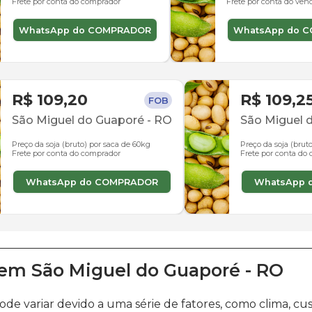
Frete por conta do comprador
Frete por conta do ven
WhatsApp do COMPRADOR
WhatsApp do 
R$ 109,20
R$ 109,2
FOB
São Miguel do Guaporé
-
RO
São Miguel 
Preço da soja (bruto) por saca de 60kg
Preço da soja (brut
Frete por conta do comprador
Frete por conta do
WhatsApp do COMPRADOR
WhatsApp 
em
São Miguel do Guaporé
-
RO
ode variar devido a uma série de fatores, como clima, 