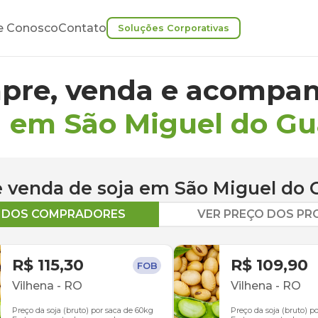
e Conosco
Contato
Soluções Corporativas
pre, venda e acompan
a em São Miguel do G
 e venda de
soja
em
São Miguel do 
O DOS COMPRADORES
VER PREÇO DOS P
R$ 115,30
R$ 109,90
FOB
Vilhena
-
RO
Vilhena
-
RO
Preço da soja (bruto) por saca de 60kg
Preço da soja (bruto) p