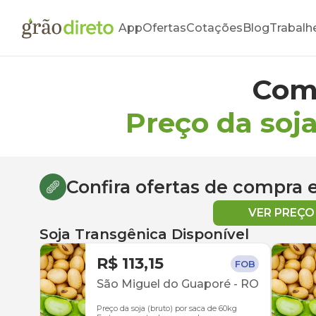
App
Ofertas
Cotações
Blog
Trabalh
Com
Preço da soj
Confira ofertas de compra
VER PREÇ
Soja Transgênica Disponível
R$ 113,15
FOB
São Miguel do Guaporé
-
RO
Preço da soja (bruto) por saca de 60kg