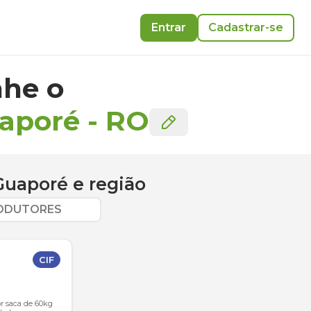
Entrar
Cadastrar-se
he o
uaporé
-
RO
Guaporé
e região
RODUTORES
CIF
or saca de 60kg