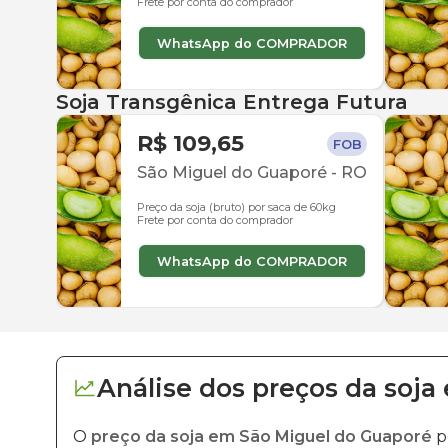
Frete por conta do comprador
WhatsApp do COMPRADOR
Soja Transgênica Entrega Futura
R$ 109,65
FOB
São Miguel do Guaporé
-
RO
Preço da soja (bruto) por saca de 60kg
Frete por conta do comprador
WhatsApp do COMPRADOR
Análise dos
preços
da soja
O
preço da soja em São Miguel do Guaporé
p