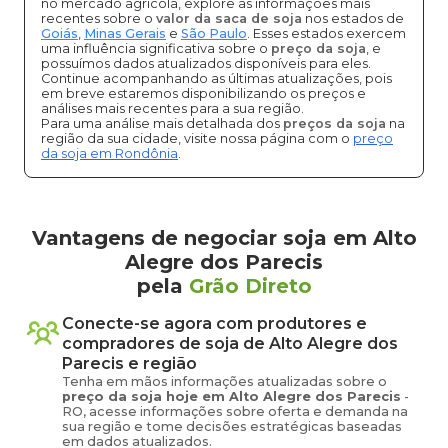
no mercado agrícola, explore as informações mais
recentes sobre o
valor da saca de soja
nos estados de
Goiás
,
Minas Gerais
e
São Paulo
. Esses estados exercem
uma influência significativa sobre o
preço da soja
, e
possuímos dados atualizados disponíveis para eles.
Continue acompanhando as últimas atualizações, pois
em breve estaremos disponibilizando os preços e
análises mais recentes para a sua região.
Para uma análise mais detalhada dos
preços da soja
na
região da sua cidade, visite nossa página com o
preço
da soja em Rondônia
.
Vantagens de negociar soja em Alto
Alegre dos Parecis
pela
Grão Direto
Conecte-se agora com produtores e
compradores de
soja
de
Alto Alegre dos
Parecis
e região
Tenha em mãos informações atualizadas sobre o
preço
da soja
hoje em
Alto Alegre dos Parecis
-
RO
, acesse informações sobre oferta e demanda na
sua região e tome decisões estratégicas baseadas
em dados atualizados.