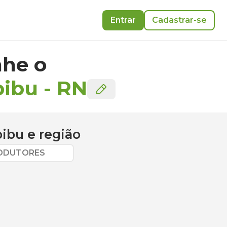
Entrar
Cadastrar-se
he o
pibu
-
RN
pibu
e região
RODUTORES