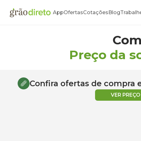
App
Ofertas
Cotações
Blog
Trabalh
Com
Preço da s
Confira ofertas de compra
VER PREÇ