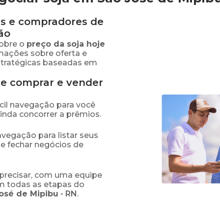
s e compradores de
ão
obre o
preço
da soja
hoje
rmações sobre oferta e
stratégicas baseadas em
de comprar e vender
fácil navegação para você
ainda concorrer a prêmios.
navegação para listar seus
 e fechar negócios de
precisar, com uma equipe
em todas as etapas do
osé de Mipibu
-
RN
.