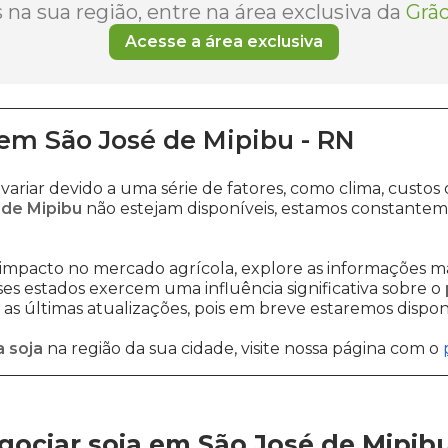
na sua região, entre na área exclusiva da
Grão
Acesse a área exclusiva
em
São José de Mipibu
-
RN
variar devido a uma série de fatores, como clima, cus
 de Mipibu
não estejam disponíveis, estamos constantem
impacto no mercado agrícola, explore as informações ma
sses estados exercem uma influência significativa sobre o
s últimas atualizações, pois em breve estaremos disponi
 soja
na região da sua cidade, visite nossa página com o
ociar soja em São José de Mipib