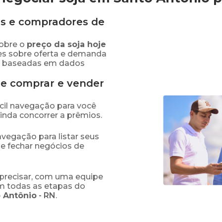
s e compradores de
obre o
preço
da soja
hoje
es sobre oferta e demanda
as baseadas em dados
de comprar e vender
fácil navegação para você
ainda concorrer a prêmios.
navegação para listar seus
 e fechar negócios de
precisar, com uma equipe
em todas as etapas do
 Antônio
-
RN
.