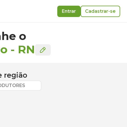
Entrar
Cadastrar-se
he o
io
-
RN
 região
RODUTORES