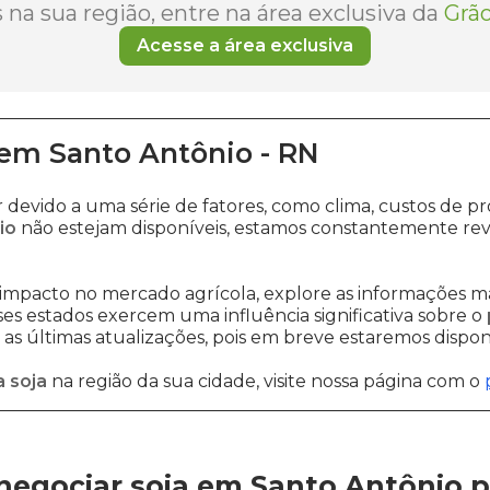
na sua região, entre na área exclusiva da
Grão
Acesse a área exclusiva
em
Santo Antônio
-
RN
r devido a uma série de fatores, como clima, custos d
io
não estejam disponíveis, estamos constantemente rev
impacto no mercado agrícola, explore as informações ma
sses estados exercem uma influência significativa sobre o
s últimas atualizações, pois em breve estaremos disponi
 soja
na região da sua cidade, visite nossa página com o
negociar soja em Santo Antônio
p