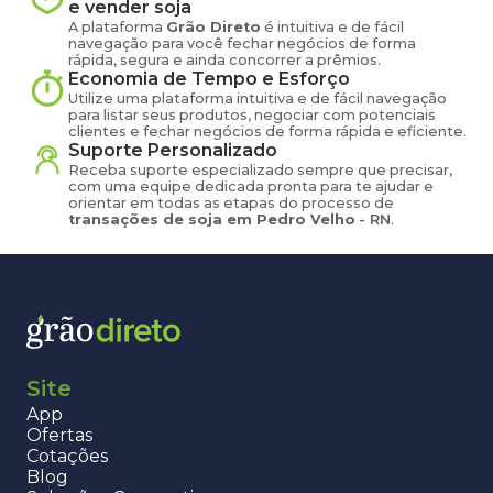
e vender
soja
A plataforma
Grão Direto
é intuitiva e de fácil
navegação para você fechar negócios de forma
rápida, segura e ainda concorrer a prêmios.
Economia de Tempo e Esforço
Utilize uma plataforma intuitiva e de fácil navegação
para listar seus produtos, negociar com potenciais
clientes e fechar negócios de forma rápida e eficiente.
Suporte Personalizado
Receba suporte especializado sempre que precisar,
com uma equipe dedicada pronta para te ajudar e
orientar em todas as etapas do processo de
transações de
soja
em
Pedro Velho
-
RN
.
Site
App
Ofertas
Cotações
Blog