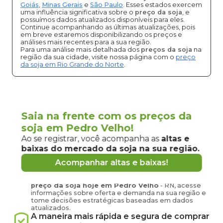
Goiás
,
Minas Gerais
e
São Paulo
. Esses estados exercem
uma influência significativa sobre o
preço da soja
, e
possuímos dados atualizados disponíveis para eles.
Continue acompanhando as últimas atualizações, pois
em breve estaremos disponibilizando os preços e
análises mais recentes para a sua região.
Para uma análise mais detalhada dos
preços da soja
na
região da sua cidade, visite nossa página com o
preço
da soja em Rio Grande do Norte
.
Vantagens de negociar soja em
Saia na frente com os preços da
Pedro Velho
soja em Pedro Velho!
pela
Grão Direto
Ao se registrar, você acompanha as
altas e
baixas do mercado
da soja
na sua região.
Conecte-se agora com produtores e
compradores de
soja
de
Pedro Velho
e
Acompanhar altas e baixas!
região
Tenha em mãos informações atualizadas sobre o
preço
da soja
hoje em
Pedro Velho
-
RN
, acesse
informações sobre oferta e demanda na sua região e
tome decisões estratégicas baseadas em dados
atualizados.
A maneira mais rápida e segura de comprar