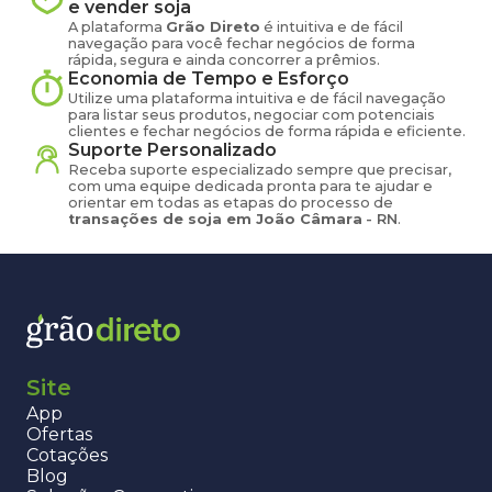
e vender
soja
A plataforma
Grão Direto
é intuitiva e de fácil
navegação para você fechar negócios de forma
rápida, segura e ainda concorrer a prêmios.
Economia de Tempo e Esforço
Utilize uma plataforma intuitiva e de fácil navegação
para listar seus produtos, negociar com potenciais
clientes e fechar negócios de forma rápida e eficiente.
Suporte Personalizado
Receba suporte especializado sempre que precisar,
com uma equipe dedicada pronta para te ajudar e
orientar em todas as etapas do processo de
transações de
soja
em
João Câmara
-
RN
.
Site
App
Ofertas
Cotações
Blog