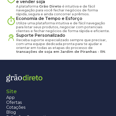
e vender
soja
A plataforma
Grão Direto
é intuitiva e de fácil
navegação para você fechar negócios de forma
rápida, segura e ainda concorrer a prêmios.
Economia de Tempo e Esforço
Utilize uma plataforma intuitiva e de fácil navegação
para listar seus produtos, negociar com potenciais
clientes e fechar negócios de forma rápida e eficiente.
Suporte Personalizado
Receba suporte especializado sempre que precisar,
com uma equipe dedicada pronta para te ajudar e
orientar em todas as etapas do processo de
transações de
soja
em
Jardim de Piranhas
-
RN
.
Site
App
Ofertas
Cotações
Blog