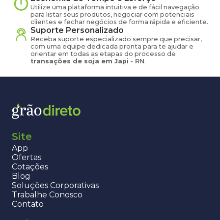
Utilize uma plataforma intuitiva e de fácil navegação
para listar seus produtos, negociar com potenciais
clientes e fechar negócios de forma rápida e eficiente.
Suporte Personalizado
Receba suporte especializado sempre que precisar,
com uma equipe dedicada pronta para te ajudar e
orientar em todas as etapas do processo de
transações de
soja
em
Japi
-
RN
.
Site
App
Ofertas
Cotações
Blog
Soluções Corporativas
Trabalhe Conosco
Contato