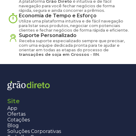
A plataforma
Grão Direto
é intuitiva e de fácil
navegação para você fechar negócios de forma
rápida, segura e ainda concorrer a prêmios.
Economia de Tempo e Esforço
Utilize uma plataforma intuitiva e de fácil navegação
para listar seus produtos, negociar com potenciais
clientes e fechar negócios de forma rápida e eficiente.
Suporte Personalizado
Receba suporte especializado sempre que precisar,
com uma equipe dedicada pronta para te ajudar e
orientar em todas as etapas do processo de
transações de
soja
em
Grossos
-
RN
.
Site
App
Ofertas
Cotações
Blog
Soluções Corporativas