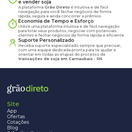
e vender
soja
A plataforma
Grão Direto
é intuitiva e de fácil
navegação para você fechar negócios de forma
rápida, segura e ainda concorrer a prêmios.
Economia de Tempo e Esforço
Utilize uma plataforma intuitiva e de fácil navegação
para listar seus produtos, negociar com potenciais
clientes e fechar negócios de forma rápida e eficiente.
Suporte Personalizado
Receba suporte especializado sempre que precisar,
com uma equipe dedicada pronta para te ajudar e
orientar em todas as etapas do processo de
transações de
soja
em
Carnaubais
-
RN
.
Site
App
Ofertas
Cotações
Blog