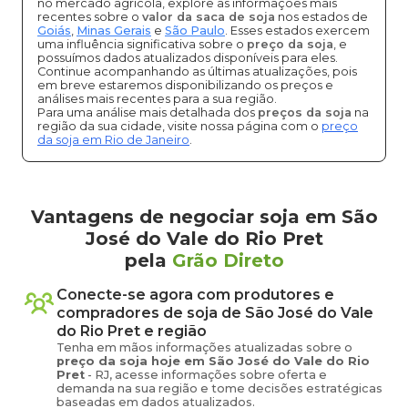
no mercado agrícola, explore as informações mais
recentes sobre o
valor da saca de soja
nos estados de
Goiás
,
Minas Gerais
e
São Paulo
. Esses estados exercem
uma influência significativa sobre o
preço da soja
, e
possuímos dados atualizados disponíveis para eles.
Continue acompanhando as últimas atualizações, pois
em breve estaremos disponibilizando os preços e
análises mais recentes para a sua região.
Para uma análise mais detalhada dos
preços da soja
na
região da sua cidade, visite nossa página com o
preço
da soja em Rio de Janeiro
.
Vantagens de negociar soja em São
José do Vale do Rio Pret
pela
Grão Direto
Conecte-se agora com produtores e
compradores de
soja
de
São José do Vale
do Rio Pret
e região
Tenha em mãos informações atualizadas sobre o
preço
da soja
hoje em
São José do Vale do Rio
Pret
-
RJ
, acesse informações sobre oferta e
demanda na sua região e tome decisões estratégicas
baseadas em dados atualizados.