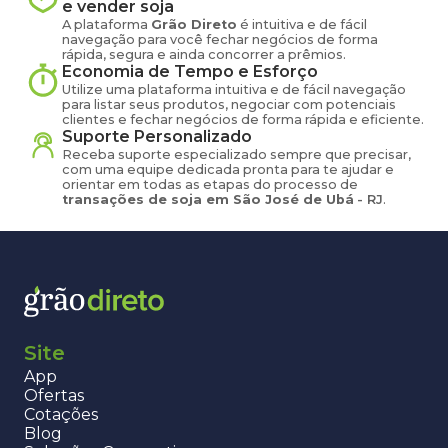
e vender
soja
A plataforma
Grão Direto
é intuitiva e de fácil
navegação para você fechar negócios de forma
rápida, segura e ainda concorrer a prêmios.
Economia de Tempo e Esforço
Utilize uma plataforma intuitiva e de fácil navegação
para listar seus produtos, negociar com potenciais
clientes e fechar negócios de forma rápida e eficiente.
Suporte Personalizado
Receba suporte especializado sempre que precisar,
com uma equipe dedicada pronta para te ajudar e
orientar em todas as etapas do processo de
transações de
soja
em
São José de Ubá
-
RJ
.
Site
App
Ofertas
Cotações
Blog