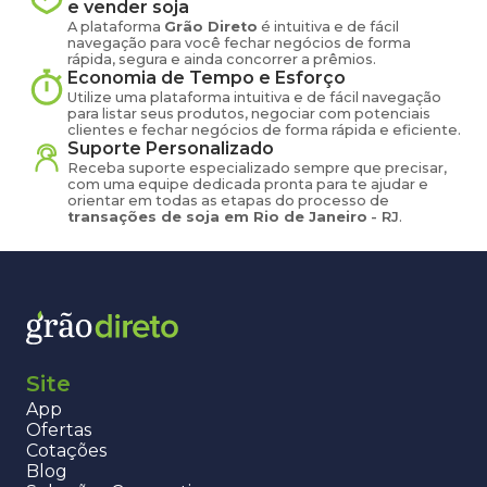
e vender
soja
A plataforma
Grão Direto
é intuitiva e de fácil
navegação para você fechar negócios de forma
rápida, segura e ainda concorrer a prêmios.
Economia de Tempo e Esforço
Utilize uma plataforma intuitiva e de fácil navegação
para listar seus produtos, negociar com potenciais
clientes e fechar negócios de forma rápida e eficiente.
Suporte Personalizado
Receba suporte especializado sempre que precisar,
com uma equipe dedicada pronta para te ajudar e
orientar em todas as etapas do processo de
transações de
soja
em
Rio de Janeiro
-
RJ
.
Site
App
Ofertas
Cotações
Blog