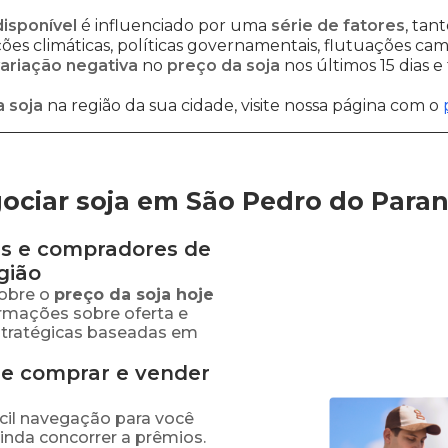
disponível
é influenciado por uma
série de fatores
, tan
es climáticas, políticas governamentais, flutuações cambi
ariação negativa
no
preço da soja
nos últimos 15 dias 
 soja
na região da sua cidade, visite nossa página com o
ociar soja em São Pedro do Para
s e compradores de
gião
obre o
preço
da soja
hoje
ormações sobre oferta e
stratégicas baseadas em
de comprar e vender
fácil navegação para você
ainda concorrer a prêmios.