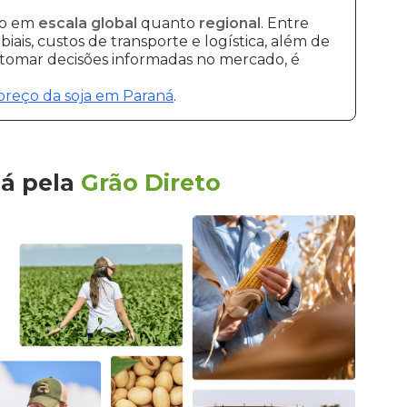
to em
escala global
quanto
regional
. Entre
ais, custos de transporte e logística, além de
e tomar decisões informadas no mercado, é
preço da soja em Paraná
.
ná
pela
Grão Direto