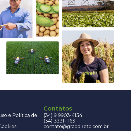
Contatos
so e Política de
(34) 9 9903-4134
(34) 3331-1163
 Cookies
contato@graodireto.com.br