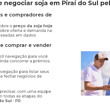
 negociar soja em Piraí do Sul
pe
s e compradores de
obre o
preço
da soja
hoje
sobre oferta e demanda na
baseadas em dados
de comprar e vender
fácil navegação para você
ainda concorrer a prêmios.
navegação para listar seus
 e fechar negócios de
precisar, com uma equipe
em todas as etapas do
do Sul
-
PR
.