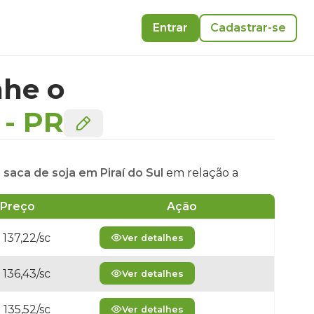
Entrar
Cadastrar-se
he o
-
PR
 saca de soja em Piraí do Sul
em relação a
Preço
Ação
 137,22/sc
Ver detalhes
 136,43/sc
Ver detalhes
 135,52/sc
Ver detalhes