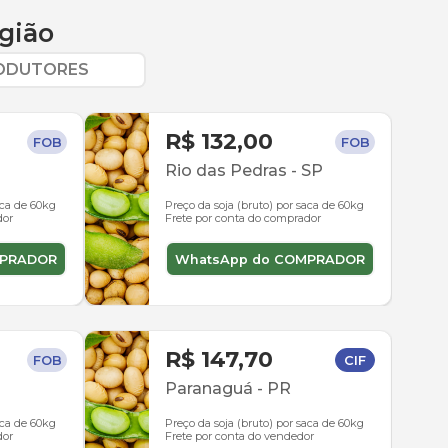
gião
RODUTORES
R$ 132,00
FOB
FOB
Rio das Pedras
-
SP
aca de 60kg
Preço da soja (bruto) por saca de 60kg
dor
Frete por conta do comprador
MPRADOR
WhatsApp do COMPRADOR
R$ 147,70
FOB
CIF
Paranaguá
-
PR
aca de 60kg
Preço da soja (bruto) por saca de 60kg
dor
Frete por conta do vendedor