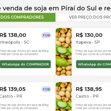
 e venda de
soja
em
Piraí do Sul
e re
O DOS COMPRADORES
VER PREÇO DOS P
R$ 138,00
R$ 130,00
FOB
Irineópolis
-
SC
Itapeva
-
SP
Preço da soja (bruto) por saca de 60kg
Preço da soja (bruto) por s
Frete por conta do comprador
Frete por conta do compra
WhatsApp do COMPRADOR
WhatsApp do CO
R$ 139,05
R$ 138,95
FOB
Castro
-
PR
Castro
-
PR
Preço da soja (bruto) por saca de 60kg
Preço da soja (bruto) por s
Frete por conta do comprador
Frete por conta do compra