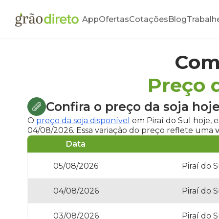
App
Ofertas
Cotações
Blog
Trabalh
Com
Preço d
Confira o
preço da soja hoje
O
preço da soja disponível
em Piraí do Sul hoje
, 
04/08/2026. Essa variação do preço reflete uma
Data
05/08/2026
Piraí do 
04/08/2026
Piraí do 
03/08/2026
Piraí do 