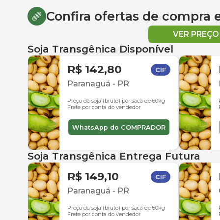
Confira ofertas de compra
VER PREÇ
Soja Transgênica Disponível
R$ 142,80
CIF
Paranaguá
-
PR
Preço da soja (bruto) por saca de 60kg
Frete por conta do vendedor
WhatsApp do COMPRADOR
Soja Transgênica Entrega Futura
R$ 149,10
CIF
Paranaguá
-
PR
Preço da soja (bruto) por saca de 60kg
Frete por conta do vendedor