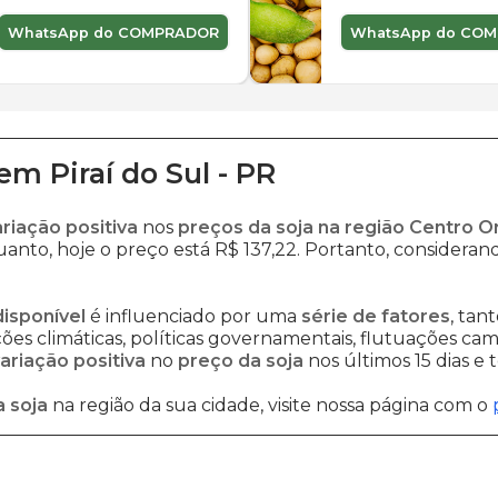
WhatsApp do COMPRADOR
WhatsApp do CO
em
Piraí do Sul
-
PR
ariação positiva
nos
preços da soja na região Centro O
anto, hoje o preço está R$ 137,22. Portanto, considerand
disponível
é influenciado por uma
série de fatores
, tan
es climáticas, políticas governamentais, flutuações cambi
ariação positiva
no
preço da soja
nos últimos 15 dias e
 soja
na região da sua cidade, visite nossa página com o