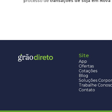
processo de
transações de
soja
em
Nova 
Site
App
Ofertas
Cotações
Blog
Soluções Corpor
Trabalhe Conos
Contato