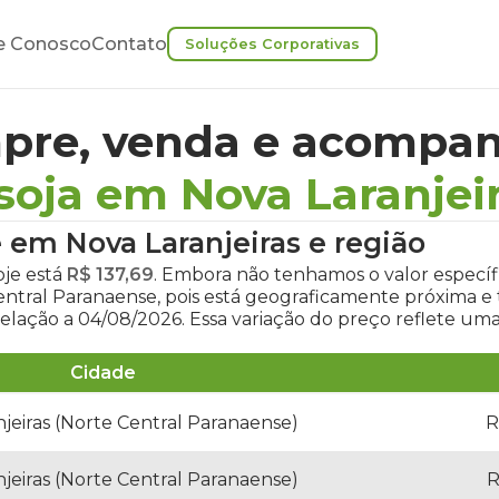
e Conosco
Contato
Soluções Corporativas
pre, venda e acompan
soja em Nova Laranjei
e em Nova Laranjeiras
e região
oje
está
R$ 137,69
. Embora não tenhamos o valor específi
Central Paranaense, pois está geograficamente próxima
elação a 04/08/2026. Essa variação do preço reflete um
Cidade
jeiras (Norte Central Paranaense)
R
jeiras (Norte Central Paranaense)
R