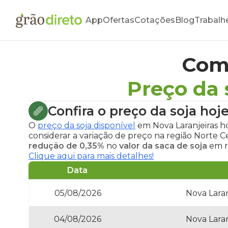
App
Ofertas
Cotações
Blog
Trabalh
Com
Preço da 
Confira o
preço da soja hoj
O
preço da soja disponível
em Nova Laranjeiras h
considerar a variação de preço na região Norte 
redução de 0,35%
no
valor da saca de soja
em r
Clique aqui para mais detalhes!
Data
05/08/2026
Nova Laran
04/08/2026
Nova Laran