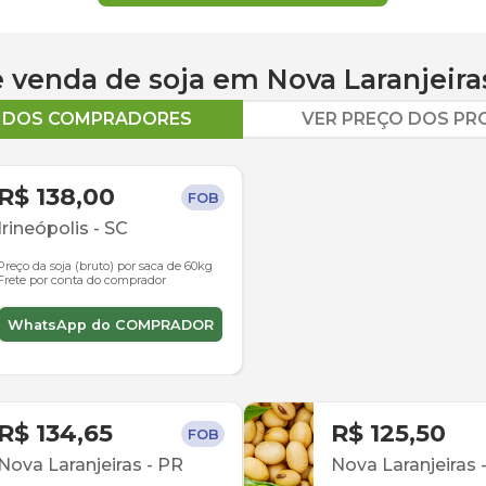
 e venda de
soja
em
Nova Laranjeira
O DOS COMPRADORES
VER PREÇO DOS P
R$ 138,00
FOB
Irineópolis
-
SC
Preço da soja (bruto) por saca de 60kg
Frete por conta do comprador
WhatsApp do COMPRADOR
R$ 134,65
R$ 125,50
FOB
Nova Laranjeiras
-
PR
Nova Laranjeiras