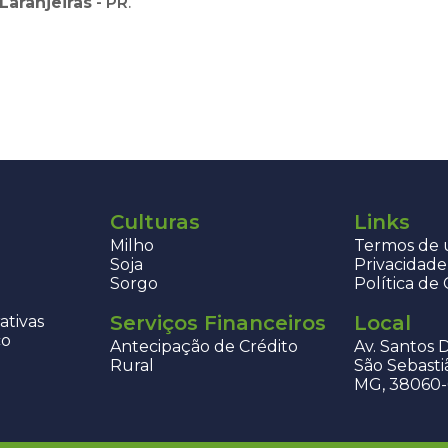
Laranjeiras
-
PR
.
Culturas
Links
Milho
Termos de u
Soja
Privacidade
Sorgo
Política de
Serviços Financeiros
Local
ativas
co
Antecipação de Crédito
Av. Santos 
Rural
São Sebasti
MG, 38060