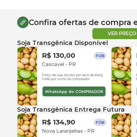
Confira ofertas de compra
VER PREÇ
Soja Transgênica Disponível
R$ 130,00
FOB
Cascavel
-
PR
Preço da soja (bruto) por saca de 60kg
Frete por conta do comprador
WhatsApp do COMPRADOR
Soja Transgênica Entrega Futura
R$ 134,90
FOB
Nova Laranjeiras
-
PR