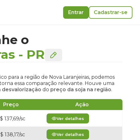
Entrar
Cadastrar-se
he o
ras
-
PR
co para a região de Nova Laranjeiras, podemos
 e torna essa comparação relevante. Houve uma
a
desvalorização
do
preço da soja na região
.
Preço
Ação
$ 137,69/sc
Ver detalhes
$ 138,17/sc
Ver detalhes