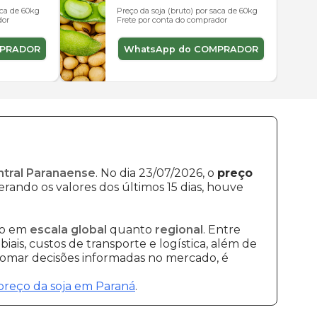
aca de 60kg
Preço da soja (bruto) por saca de 60kg
dor
Frete por conta do comprador
MPRADOR
WhatsApp do COMPRADOR
ntral Paranaense
. No dia 23/07/2026, o
preço
erando os valores dos últimos 15 dias, houve
to em
escala global
quanto
regional
. Entre
ais, custos de transporte e logística, além de
 tomar decisões informadas no mercado, é
preço da soja em Paraná
.