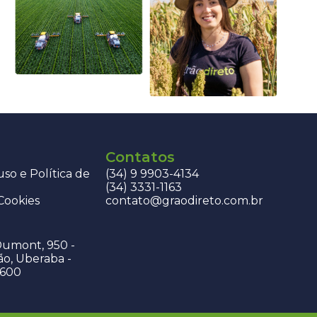
Contatos
so e Política de
(34) 9 9903-4134
(34) 3331-1163
 Cookies
contato@graodireto.com.br
Dumont, 950 -
ão, Uberaba -
-600