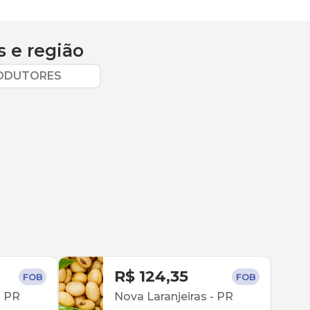
s
e região
RODUTORES
R$ 124,35
FOB
FOB
-
PR
Nova Laranjeiras
-
PR