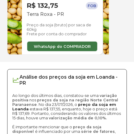
R$ 132,75
R$ 
FOB
Terra Roxa
-
PR
Guar
Preço da soja (bruto) por saca de
Preço
60kg
60kg
Frete por conta do comprador
Frete
WhatsApp do COMPRADOR
W
Análise dos
preços
da soja
em
Loanda
-
PR
Ao longo dos últimos dias, constatou-se uma
variação
positiva
nos
preços da soja na região Norte Central
Paranaense
. No dia 23/07/2026, o
preço da soja em
Loanda
estava R$ 137,55, enquanto, hoje o preço está
R$ 137,69. Portanto, considerando os valores dos últimos
15 dias, houve uma
valorização média de 0,10%.
É importante mencionar que o
preço da soja
disponível
é influenciado por uma
série de fatores
,