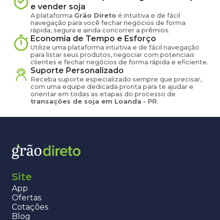
e vender
soja
A plataforma
Grão Direto
é intuitiva e de fácil
navegação para você fechar negócios de forma
rápida, segura e ainda concorrer a prêmios.
Economia de Tempo e Esforço
Utilize uma plataforma intuitiva e de fácil navegação
para listar seus produtos, negociar com potenciais
clientes e fechar negócios de forma rápida e eficiente.
Suporte Personalizado
Receba suporte especializado sempre que precisar,
com uma equipe dedicada pronta para te ajudar e
orientar em todas as etapas do processo de
transações de
soja
em
Loanda
-
PR
.
Site
App
Ofertas
Cotações
Blog