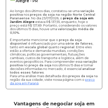
Alegre
-
PR
Ao longo dos últimos dias, constatou-se uma
variação
positiva
nos
preços da soja na região Norte Central
Paranaense
. No dia 23/07/2026, o
preço da soja em
Jardim Alegre
estava R$ 137,55, enquanto, hoje o
preço está R$ 137,69. Portanto, considerando os valores
dos últimos 15 dias, houve uma
valorização média de
0,10%.
É importante mencionar que o
preço da soja
disponível
é influenciado por uma
série de fatores
,
tanto em
escala global
quanto
regional
. Entre eles
estão a oferta e demanda mundiais, condições
climáticas, políticas governamentais, flutuações
cambiais, custos de transporte e logística, além de
eventos geopolíticos. Para compreender essa
variação
positiva
no
preço da soja
nos últimos 15 dias e tomar
decisões informadas no mercado, é essencial
analisar
todos esses fatores
.
Para uma análise mais detalhada dos
preços da soja
na
região da sua cidade, visite nossa página com o
preço
da soja em Paraná
.
Vantagens de negociar soja em