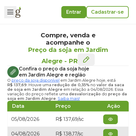
Entrar
Cadastrar-se
Compre, venda e
acompanhe o
Preço da soja em Jardim
Alegre
-
PR
Confira o
preço da soja hoje
em Jardim Alegre
e região
O
preço da soja disponível
em Jardim Alegre hoje
, está
R$ 137,69
. Houve uma
redução de 0,35%
no
valor da saca
de soja em Jardim Alegre
em relação a 04/08/2026. Essa
variação do preço reflete uma
desvalorização
do
preço da
soja em Jardim Alegre
.
Saiba mais!
Data
Preço
Ação
05/08/2026
R$ 137,69/sc
04/08/2026
R$ 138,17/sc