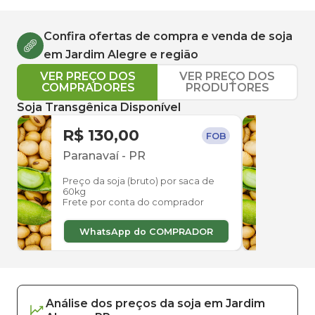
Confira ofertas de compra e venda de
soja
em
Jardim Alegre
e região
VER PREÇO DOS
VER PREÇO DOS
COMPRADORES
PRODUTORES
Soja Transgênica Disponível
R$ 130,00
R$ 
FOB
Paranavaí
-
PR
Para
Preço da soja (bruto) por saca de
Preço
60kg
60kg
Frete por conta do comprador
Frete
WhatsApp do COMPRADOR
W
Análise dos
preços
da soja
em
Jardim