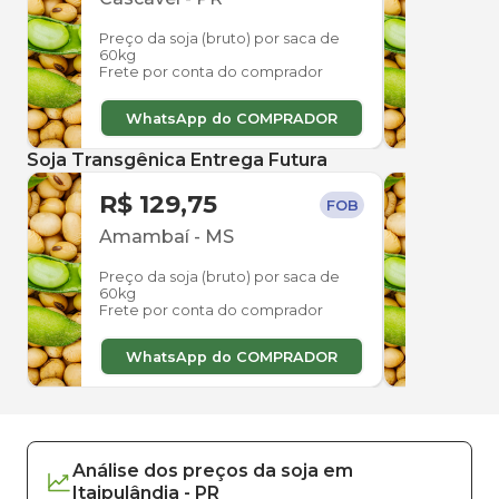
Preço da soja (bruto) por saca de
Preço
60kg
60kg
Frete por conta do comprador
Frete
WhatsApp do COMPRADOR
W
Soja Transgênica Entrega Futura
R$ 129,75
R$ 
FOB
Amambaí
-
MS
Ama
Preço da soja (bruto) por saca de
Preço
60kg
60kg
Frete por conta do comprador
Frete
WhatsApp do COMPRADOR
W
Análise dos
preços
da soja
em
Itaipulândia
-
PR