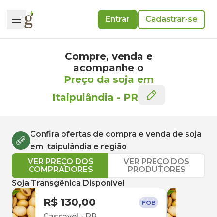
Entrar
Cadastrar-se
Compre, venda e
acompanhe o
Preço da soja em
Itaipulândia
-
PR
Confira ofertas de compra e venda de
soja
em
Itaipulândia
e região
VER PREÇO DOS
VER PREÇO DOS
COMPRADORES
PRODUTORES
Soja Transgênica Disponível
R$ 130,00
R$ 
FOB
Cascavel
-
PR
Ama