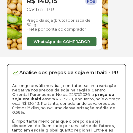
R$ 140,15
R$ 
FOB
Castro
-
PR
Par
Preço da soja (bruto) por saca de
Preço
60kg
60kg
Frete por conta do comprador
Frete
WhatsApp do COMPRADOR
W
Análise dos
preços
da soja
em
Ibaiti
-
PR
Ao longo dos últimos dias, constatou-se uma
variação
negativa
nos
preços da soja na região Centro
Oriental Paranaense
. No dia 22/07/2026, o
preço da
soja em Ibaiti
estava R$ 137,20, enquanto, hoje o preço
está R$ 136,43. Portanto, considerando os valores dos
últimos 15 dias, houve uma
desvalorização média de
0,56%.
É importante mencionar que o
preço da soja
disponível
é influenciado por uma
série de fatores
,
tanto em
escala global
quanto
regional
. Entre eles