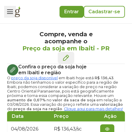
Entrar
Cadastrar-se
Compre, venda e
acompanhe o
Preço da soja em Ibaiti
-
PR
Confira o
preço da soja hoje
em Ibaiti
e região
O
preço da soja disponível
em Ibaiti hoje
está
R$ 136,43
.
Embora não tenhamos o valor específico para a região de
Ibaiti, podemos considerar a variação de preço na região
Centro Oriental Paranaense, pois está geograficamente
próxima e torna essa comparação relevante. Houve um
aumento de 0,67%
no
valor da saca de soja
em relação a
03/08/2026. Essa variação do preço reflete uma
valorização
do
preço da soja na região
.
Clique aqui para mais detalhes!
Data
Preço
Ação
04/08/2026
R$ 136,43/sc