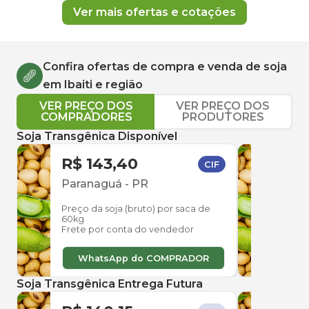
Ver mais ofertas e cotações
Confira ofertas de compra e venda de
soja
em
Ibaiti
e região
VER PREÇO DOS
VER PREÇO DOS
COMPRADORES
PRODUTORES
Soja Transgênica Disponível
R$ 143,40
R$ 
CIF
Paranaguá
-
PR
Para
Preço da soja (bruto) por saca de
Preço
60kg
60kg
Frete por conta do vendedor
Frete
WhatsApp do COMPRADOR
W
Soja Transgênica Entrega Futura