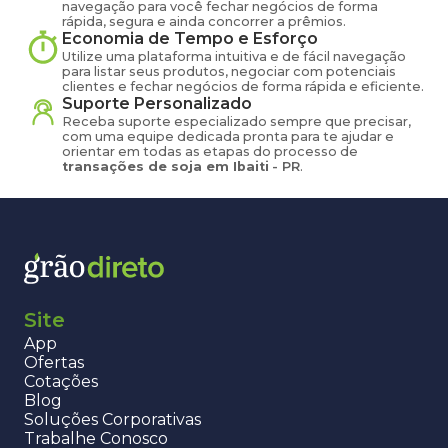
navegação para você fechar negócios de forma
rápida, segura e ainda concorrer a prêmios.
Economia de Tempo e Esforço
Utilize uma plataforma intuitiva e de fácil navegação
para listar seus produtos, negociar com potenciais
clientes e fechar negócios de forma rápida e eficiente.
Suporte Personalizado
Receba suporte especializado sempre que precisar,
com uma equipe dedicada pronta para te ajudar e
orientar em todas as etapas do processo de
transações de
soja
em
Ibaiti
-
PR
.
Site
App
Ofertas
Cotações
Blog
Soluções Corporativas
Trabalhe Conosco