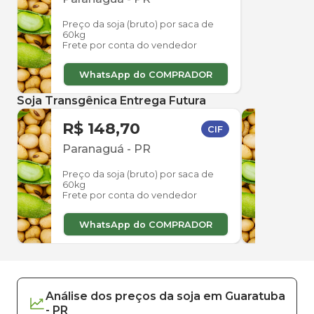
Preço da soja (bruto) por saca de
60kg
Frete por conta do vendedor
WhatsApp do COMPRADOR
Soja Transgênica Entrega Futura
R$ 148,70
R$ 
CIF
Paranaguá
-
PR
Par
Preço da soja (bruto) por saca de
Preço
60kg
60kg
Frete por conta do vendedor
Frete
WhatsApp do COMPRADOR
W
Análise dos
preços
da soja
em
Guaratuba
-
PR