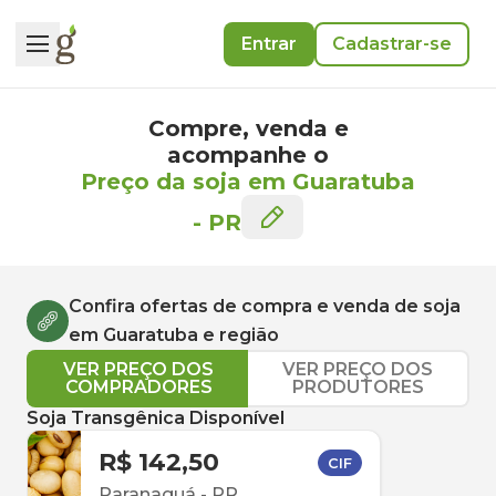
Entrar
Cadastrar-se
Compre, venda e
acompanhe o
Preço da soja em Guaratuba
-
PR
Confira ofertas de compra e venda de
soja
em
Guaratuba
e região
VER PREÇO DOS
VER PREÇO DOS
COMPRADORES
PRODUTORES
Soja Transgênica Disponível
R$ 142,50
CIF
Paranaguá
-
PR