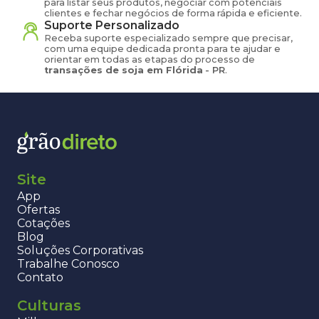
para listar seus produtos, negociar com potenciais
clientes e fechar negócios de forma rápida e eficiente.
Suporte Personalizado
Receba suporte especializado sempre que precisar,
com uma equipe dedicada pronta para te ajudar e
orientar em todas as etapas do processo de
transações de
soja
em
Flórida
-
PR
.
Site
App
Ofertas
Cotações
Blog
Soluções Corporativas
Trabalhe Conosco
Contato
Culturas