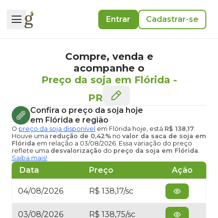
Entrar
Cadastrar-se
Compre, venda e
acompanhe o
Preço da soja em Flórida
-
PR
Confira o
preço da soja hoje
em Flórida
e região
O
preço da soja disponível
em Flórida hoje
, está
R$ 138,17
.
Houve uma
redução de 0,42%
no
valor da saca de soja em
Flórida
em relação a 03/08/2026. Essa variação do preço
reflete uma
desvalorização
do
preço da soja em Flórida
.
Saiba mais!
Data
Preço
Ação
04/08/2026
R$ 138,17/sc
03/08/2026
R$ 138,75/sc