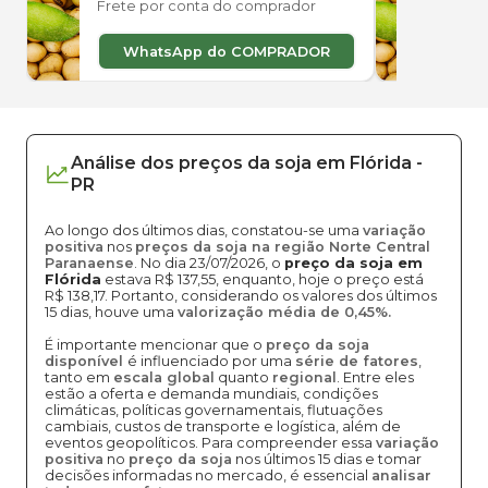
Frete por conta do comprador
Frete
WhatsApp do COMPRADOR
W
Análise dos
preços
da soja
em
Flórida
-
PR
Ao longo dos últimos dias, constatou-se uma
variação
positiva
nos
preços da soja na região Norte Central
Paranaense
. No dia 23/07/2026, o
preço da soja em
Flórida
estava R$ 137,55, enquanto, hoje o preço está
R$ 138,17. Portanto, considerando os valores dos últimos
15 dias, houve uma
valorização média de 0,45%.
É importante mencionar que o
preço da soja
disponível
é influenciado por uma
série de fatores
,
tanto em
escala global
quanto
regional
. Entre eles
estão a oferta e demanda mundiais, condições
climáticas, políticas governamentais, flutuações
cambiais, custos de transporte e logística, além de
eventos geopolíticos. Para compreender essa
variação
positiva
no
preço da soja
nos últimos 15 dias e tomar
decisões informadas no mercado, é essencial
analisar