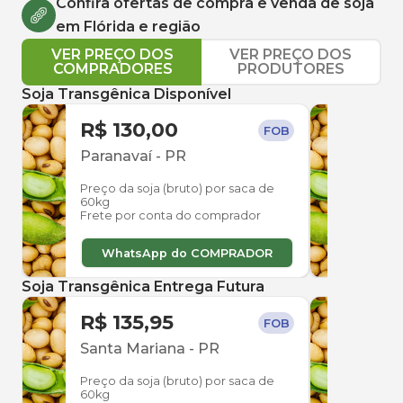
Confira ofertas de compra e venda de
soja
em
Flórida
e região
VER PREÇO DOS
VER PREÇO DOS
COMPRADORES
PRODUTORES
Soja Transgênica Disponível
R$ 130,00
R$ 
FOB
Paranavaí
-
PR
Para
Preço da soja (bruto) por saca de
Preço
60kg
60kg
Frete por conta do comprador
Frete
WhatsApp do COMPRADOR
W
Soja Transgênica Entrega Futura
R$ 135,95
R$ 
FOB
Santa Mariana
-
PR
Sant
Preço da soja (bruto) por saca de
Preço
60kg
60kg