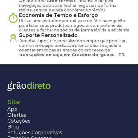
A plataforma
Grão Direto
é intuitiva e de fácil
navegação para você fechar negócios de forma
rápida, segura e ainda concorrer a prêmios.
Economia de Tempo e Esforço
Utilize uma plataforma intuitiva e de fácil navegação
para listar seus produtos, negociar com potenciais
clientes e fechar negócios de forma rápida e eficiente.
Suporte Personalizado
Receba suporte especializado sempre que precisar,
com uma equipe dedicada pronta para te ajudar e
orientar em todas as etapas do processo de
transações de
soja
em
Cruzeiro do Iguaçu
-
PR
.
Site
App
Ofertas
Cotações
Blog
Soluções Corporativas