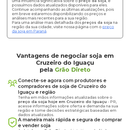
uma influência significativa sobre o
preço da soja
, e
possuímos dados atualizados disponíveis para eles.
Continue acompanhando as últimas atualizações, pois
em breve estaremos disponibilizando os preços e
análises mais recentes para a sua região.
Para uma análise mais detalhada dos
preços da soja
na
região da sua cidade, visite nossa página com o
preço
da soja em Paraná
.
Vantagens de negociar soja em
Cruzeiro do Iguaçu
pela
Grão Direto
Conecte-se agora com produtores e
compradores de
soja
de
Cruzeiro do
Iguaçu
e região
Tenha em mãos informações atualizadas sobre o
preço
da soja
hoje em
Cruzeiro do Iguaçu
-
PR
,
acesse informações sobre oferta e demanda na sua
região e tome decisões estratégicas baseadas em
dados atualizados.
A maneira mais rápida e segura de comprar
e vender
soja