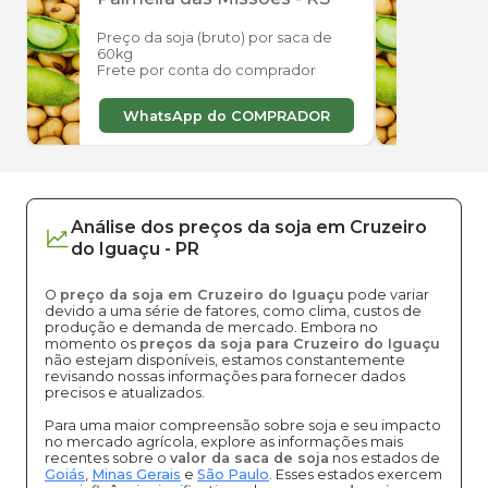
Preço da soja (bruto) por saca de
Preço
60kg
60kg
Frete por conta do comprador
Frete
WhatsApp do COMPRADOR
W
Análise dos
preços
da soja
em
Cruzeiro
do Iguaçu
-
PR
O
preço da soja em Cruzeiro do Iguaçu
pode variar
devido a uma série de fatores, como clima, custos de
produção e demanda de mercado. Embora no
momento os
preços da soja para Cruzeiro do Iguaçu
não estejam disponíveis, estamos constantemente
revisando nossas informações para fornecer dados
precisos e atualizados.
Para uma maior compreensão sobre soja e seu impacto
no mercado agrícola, explore as informações mais
recentes sobre o
valor da saca de soja
nos estados de
Goiás
,
Minas Gerais
e
São Paulo
. Esses estados exercem