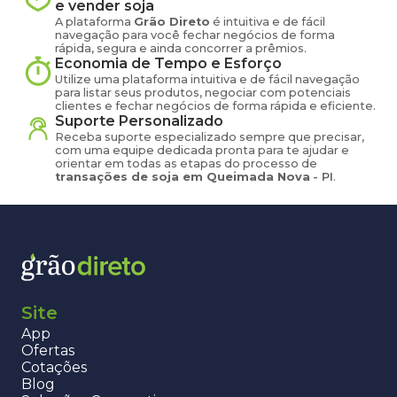
e vender
soja
A plataforma
Grão Direto
é intuitiva e de fácil
navegação para você fechar negócios de forma
rápida, segura e ainda concorrer a prêmios.
Economia de Tempo e Esforço
Utilize uma plataforma intuitiva e de fácil navegação
para listar seus produtos, negociar com potenciais
clientes e fechar negócios de forma rápida e eficiente.
Suporte Personalizado
Receba suporte especializado sempre que precisar,
com uma equipe dedicada pronta para te ajudar e
orientar em todas as etapas do processo de
transações de
soja
em
Queimada Nova
-
PI
.
Site
App
Ofertas
Cotações
Blog