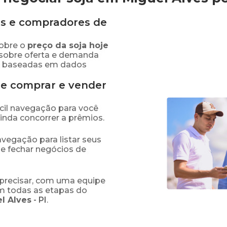
s e compradores de
obre o
preço
da soja
hoje
 sobre oferta e demanda
as baseadas em dados
de comprar e vender
fácil navegação para você
ainda concorrer a prêmios.
navegação para listar seus
 e fechar negócios de
precisar, com uma equipe
em todas as etapas do
l Alves
-
PI
.