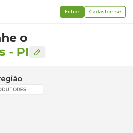
Entrar
Cadastrar-se
he o
s
-
PI
região
RODUTORES