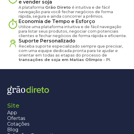
e vender
soja
A plataforma
Grão Direto
é intuitiva e de fácil
navegação para você fechar negócios de forma
rápida, segura e ainda concorrer a prêmios.
Economia de Tempo e Esforço
Utilize uma plataforma intuitiva e de fácil navegação
para listar seus produtos, negociar com potenciais
clientes e fechar negócios de forma rápida e eficiente.
Suporte Personalizado
Receba suporte especializado sempre que precisar,
com uma equipe dedicada pronta para te ajudar e
orientar em todas as etapas do processo de
transações de
soja
em
Matias Olímpio
-
PI
.
Site
App
Ofertas
Cotações
Blog