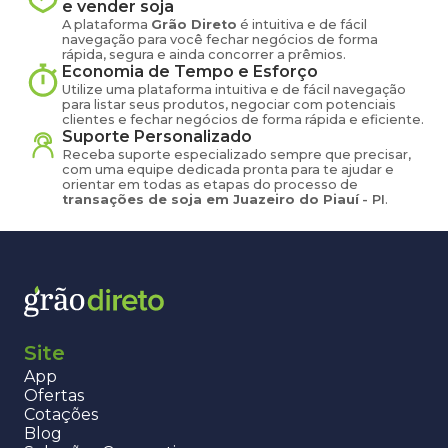
e vender
soja
A plataforma
Grão Direto
é intuitiva e de fácil
navegação para você fechar negócios de forma
rápida, segura e ainda concorrer a prêmios.
Economia de Tempo e Esforço
Utilize uma plataforma intuitiva e de fácil navegação
para listar seus produtos, negociar com potenciais
clientes e fechar negócios de forma rápida e eficiente.
Suporte Personalizado
Receba suporte especializado sempre que precisar,
com uma equipe dedicada pronta para te ajudar e
orientar em todas as etapas do processo de
transações de
soja
em
Juazeiro do Piauí
-
PI
.
Site
App
Ofertas
Cotações
Blog