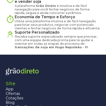
e vender
soja
A plataforma
Grão Direto
é intuitiva e de fácil
navegação para você fechar negócios de forma
rápida, segura e ainda concorrer a prêmios.
Economia de Tempo e Esforço
Utilize uma plataforma intuitiva e de fácil navegação
para listar seus produtos, negociar com potenciais
clientes e fechar negócios de forma rápida e eficiente.
Suporte Personalizado
Receba suporte especializado sempre que precisar,
com uma equipe dedicada pronta para te ajudar e
orientar em todas as etapas do processo de
transações de
soja
em
Hugo Napoleão
-
PI
.
Site
App
Ofertas
Cotações
Blog