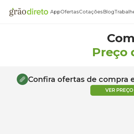
App
Ofertas
Cotações
Blog
Trabalh
Com
Preço 
Confira ofertas de compra
VER PREÇ