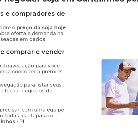
s e compradores de
obre o
preço
da soja
hoje
obre oferta e demanda na
baseadas em dados
de comprar e vender
fácil navegação para você
ainda concorrer a prêmios.
navegação para listar seus
 e fechar negócios de
precisar, com uma equipe
em todas as etapas do
linhos
-
PI
.