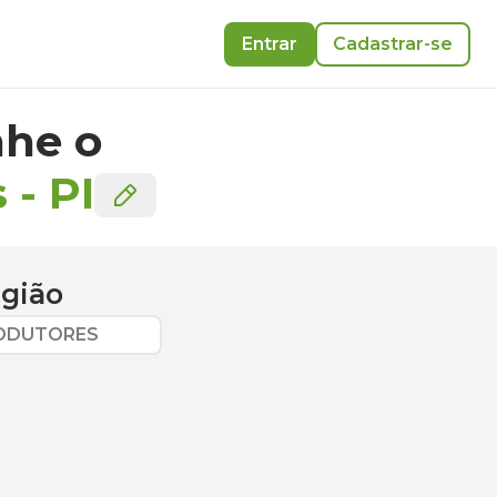
Entrar
Cadastrar-se
he o
s
-
PI
egião
RODUTORES