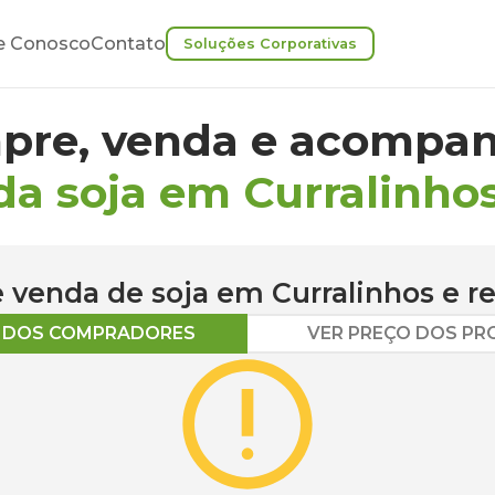
e Conosco
Contato
Soluções Corporativas
pre, venda e acompan
da soja em Curralinho
 e venda de
soja
em
Curralinhos
e r
O DOS COMPRADORES
VER PREÇO DOS P