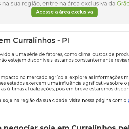
na sua região, entre na área exclusiva da
Grão
Acesse a área exclusiva
em
Curralinhos
-
PI
evido a uma série de fatores, como clima, custos de p
ão estejam disponíveis, estamos constantemente revisa
impacto no mercado agrícola, explore as informações ma
sses estados exercem uma influência significativa sobre o
s últimas atualizações, pois em breve estaremos disponi
 soja
na região da sua cidade, visite nossa página com o
 negociar soja em Curralinhos
pe