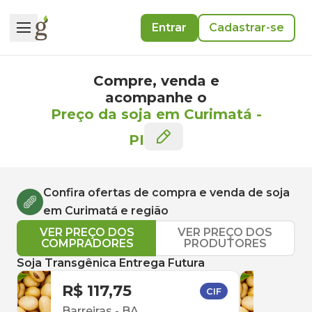
Entrar
Cadastrar-se
Compre, venda e
acompanhe o
Preço da soja em Curimatá
-
PI
Confira ofertas de compra e venda de
soja
em
Curimatá
e região
VER PREÇO DOS
VER PREÇO DOS
COMPRADORES
PRODUTORES
Soja Transgênica Entrega Futura
R$ 117,75
R$ 
CIF
Barreiras
-
BA
Barr