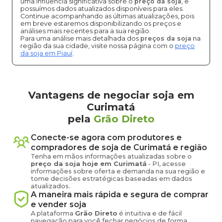
uma influência significativa sobre o
preço da soja
, e
possuímos dados atualizados disponíveis para eles.
Continue acompanhando as últimas atualizações, pois
em breve estaremos disponibilizando os preços e
análises mais recentes para a sua região.
Para uma análise mais detalhada dos
preços da soja
na
região da sua cidade, visite nossa página com o
preço
da soja em Piauí
.
Vantagens de negociar soja em
Curimatá
pela
Grão Direto
Conecte-se agora com produtores e
compradores de
soja
de
Curimatá
e região
Tenha em mãos informações atualizadas sobre o
preço
da soja
hoje em
Curimatá
-
PI
, acesse
informações sobre oferta e demanda na sua região e
tome decisões estratégicas baseadas em dados
atualizados.
A maneira mais rápida e segura de comprar
e vender
soja
A plataforma
Grão Direto
é intuitiva e de fácil
navegação para você fechar negócios de forma