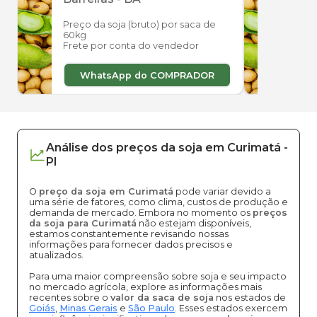
Preço da soja (bruto) por saca de
Preço
60kg
60kg
Frete por conta do vendedor
Frete
WhatsApp do COMPRADOR
W
Análise dos
preços
da soja
em
Curimatá
-
PI
O
preço da soja em Curimatá
pode variar devido a
uma série de fatores, como clima, custos de produção e
demanda de mercado. Embora no momento os
preços
da soja para Curimatá
não estejam disponíveis,
estamos constantemente revisando nossas
informações para fornecer dados precisos e
atualizados.
Para uma maior compreensão sobre soja e seu impacto
no mercado agrícola, explore as informações mais
recentes sobre o
valor da saca de soja
nos estados de
Goiás
,
Minas Gerais
e
São Paulo
. Esses estados exercem