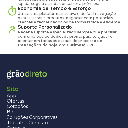
rápida, segura e ainda concorrer a prêmios.
Economia de Tempo e Esforço
Utilize uma plataforma intuitiva e de fácil navegação
para listar seus produtos, negociar com potenciais
clientes e fechar negócios de forma rápida e eficiente.
Suporte Personalizado
Receba suporte especializado sempre que precisar,
com uma equipe dedicada pronta para te ajudar e
orientar em todas as etapas do processo de
transações de
soja
em
Curimatá
-
PI
.
Site
App
Ofertas
Cotações
Blog
Soluções Corporativas
Trabalhe Conosco